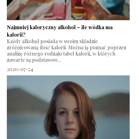
Najmniej kaloryczny alkohol – ile wódka ma
kalorii?
Każdy alkohol posiada w swoim składzie
zróżnicowaną ilość kalorii. Można ją poznać poprzez
analizę różnego rodzaju tabel kalorii, w których
zawarte są podstawow...
2020-07-24