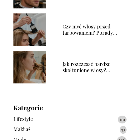
Czy myć włosy przed
farbowaniem? Porady
ekspertów
Jak rozczesać bardzo
skołtunione włosy?
Sprawdzone sposoby
Kategorie
Lifestyle
110
Makijaż
73
Moda