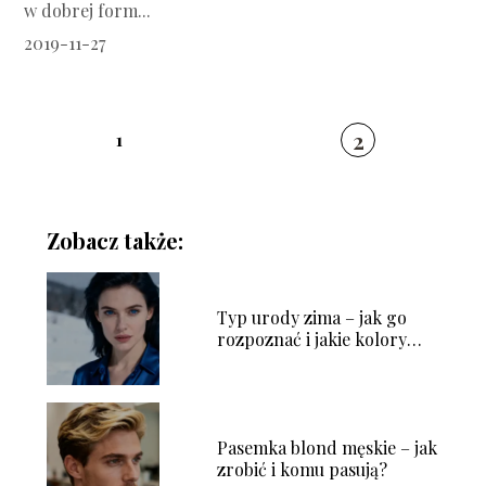
w dobrej form...
2019-11-27
2
1
Zobacz także:
Typ urody zima – jak go
rozpoznać i jakie kolory
wybierać?
Pasemka blond męskie – jak
zrobić i komu pasują?