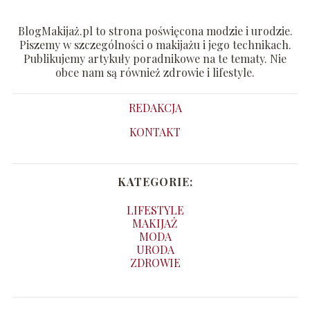
BlogMakijaż.pl to strona poświęcona modzie i urodzie.
Piszemy w szczególności o makijażu i jego technikach.
Publikujemy artykuły poradnikowe na te tematy. Nie
obce nam są również zdrowie i lifestyle.
REDAKCJA
KONTAKT
KATEGORIE:
LIFESTYLE
MAKIJAŻ
MODA
URODA
ZDROWIE