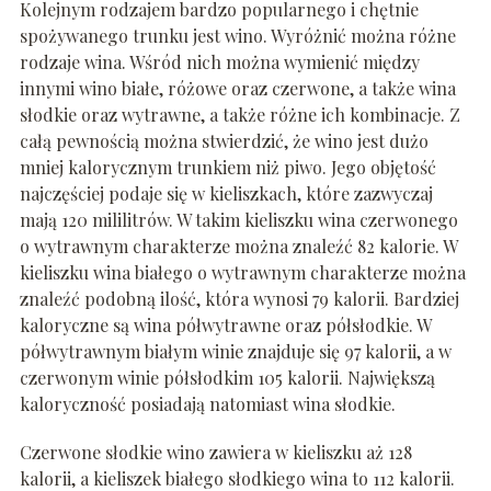
Kolejnym rodzajem bardzo popularnego i chętnie
spożywanego trunku jest wino. Wyróżnić można różne
rodzaje wina. Wśród nich można wymienić między
innymi wino białe, różowe oraz czerwone, a także wina
słodkie oraz wytrawne, a także różne ich kombinacje. Z
całą pewnością można stwierdzić, że wino jest dużo
mniej kalorycznym trunkiem niż piwo. Jego objętość
najczęściej podaje się w kieliszkach, które zazwyczaj
mają 120 mililitrów. W takim kieliszku wina czerwonego
o wytrawnym charakterze można znaleźć 82 kalorie. W
kieliszku wina białego o wytrawnym charakterze można
znaleźć podobną ilość, która wynosi 79 kalorii. Bardziej
kaloryczne są wina półwytrawne oraz półsłodkie. W
półwytrawnym białym winie znajduje się 97 kalorii, a w
czerwonym winie półsłodkim 105 kalorii. Największą
kaloryczność posiadają natomiast wina słodkie.
Czerwone słodkie wino zawiera w kieliszku aż 128
kalorii, a kieliszek białego słodkiego wina to 112 kalorii.