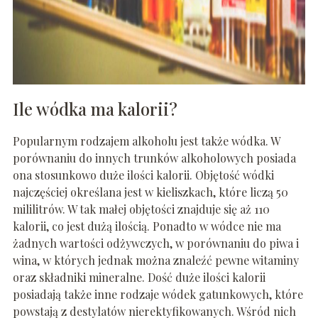
Ile wódka ma kalorii?
Popularnym rodzajem alkoholu jest także wódka. W
porównaniu do innych trunków alkoholowych posiada
ona stosunkowo duże ilości kalorii. Objętość wódki
najczęściej określana jest w kieliszkach, które liczą 50
mililitrów. W tak małej objętości znajduje się aż 110
kalorii, co jest dużą ilością. Ponadto w wódce nie ma
żadnych wartości odżywczych, w porównaniu do piwa i
wina, w których jednak można znaleźć pewne witaminy
oraz składniki mineralne. Dość duże ilości kalorii
posiadają także inne rodzaje wódek gatunkowych, które
powstają z destylatów nierektyfikowanych. Wśród nich