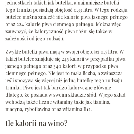
jednostkach takich jak butelka, a najmniejsze butelki
tego trunku posiadają objętość 0,33 litra. W tego rodzaju
butelce można znaleźć 162 kalorie piwa jasnego pełnego
oraz 224 kalorie piwa ciemnego pełnego. Można więc
zauważyć, że kaloryczność piwa różni się także w
zależności od jego rodzaju.
Zwykłe butelki piwa mają w swojej objętości 0,5 litra. W
takiej butelce znajduje się 245 kalorii w przypadku piwa
jasnego pełnego oraz 340 kalorii w przypadku piwa
ciemnego pełnego. Nie jest to mała liczba, a zwłaszcza
jeśli spożywa się więcej niż jedną butelkę tego rodzaju
trunku. Piwo jest tak bardzo kaloryczne głównie
dlatego, że posiada w swoim składzie słód. W jego skład
wchodzą także liczne witaminy takie jak tiamina,
niacyna, ryboflawina oraz witamina B12.
Ile kalorii na wino?