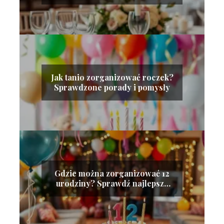
sprawdzone porady!
Jak tanio zorganizować roczek?
Sprawdzone porady i pomysły
Gdzie można zorganizować 12
urodziny? Sprawdź najlepsze
miejsca!