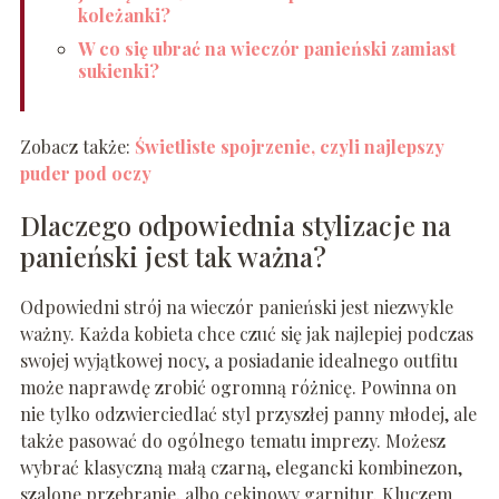
koleżanki?
W co się ubrać na wieczór panieński zamiast
sukienki?
Zobacz także:
Świetliste spojrzenie, czyli najlepszy
puder pod oczy
Dlaczego odpowiednia stylizacje na
panieński jest tak ważna?
Odpowiedni strój na wieczór panieński jest niezwykle
ważny. Każda kobieta chce czuć się jak najlepiej podczas
swojej wyjątkowej nocy, a posiadanie idealnego outfitu
może naprawdę zrobić ogromną różnicę. Powinna on
nie tylko odzwierciedlać styl przyszłej panny młodej, ale
także pasować do ogólnego tematu imprezy. Możesz
wybrać klasyczną małą czarną, elegancki kombinezon,
szalone przebranie, albo cekinowy garnitur. Kluczem