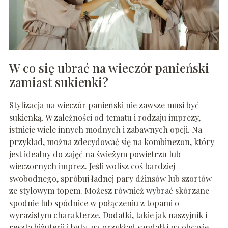
W co się ubrać na wieczór panieński
zamiast sukienki?
Stylizacja na wieczór panieński nie zawsze musi być
sukienką. W zależności od tematu i rodzaju imprezy,
istnieje wiele innych modnych i zabawnych opcji. Na
przykład, można zdecydować się na kombinezon, który
jest idealny do zajęć na świeżym powietrzu lub
wieczornych imprez. Jeśli wolisz coś bardziej
swobodnego, spróbuj ładnej pary dżinsów lub szortów
ze stylowym topem. Możesz również wybrać skórzane
spodnie lub spódnice w połączeniu z topami o
wyrazistym charakterze. Dodatki, takie jak naszyjnik i
reszta biżuterii i buty, na przykład sandałki na obcasie,