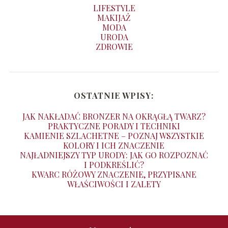
LIFESTYLE
MAKIJAŻ
MODA
URODA
ZDROWIE
OSTATNIE WPISY:
JAK NAKŁADAĆ BRONZER NA OKRĄGŁĄ TWARZ?
PRAKTYCZNE PORADY I TECHNIKI
KAMIENIE SZLACHETNE – POZNAJ WSZYSTKIE
KOLORY I ICH ZNACZENIE
NAJŁADNIEJSZY TYP URODY: JAK GO ROZPOZNAĆ
I PODKREŚLIĆ?
KWARC RÓŻOWY ZNACZENIE, PRZYPISANE
WŁAŚCIWOŚCI I ZALETY