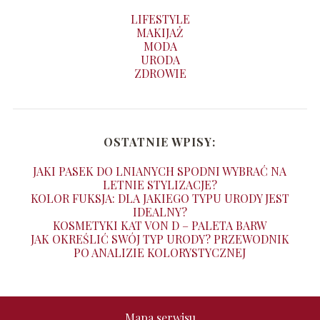
LIFESTYLE
MAKIJAŻ
MODA
URODA
ZDROWIE
OSTATNIE WPISY:
JAKI PASEK DO LNIANYCH SPODNI WYBRAĆ NA
LETNIE STYLIZACJE?
KOLOR FUKSJA: DLA JAKIEGO TYPU URODY JEST
IDEALNY?
KOSMETYKI KAT VON D – PALETA BARW
JAK OKREŚLIĆ SWÓJ TYP URODY? PRZEWODNIK
PO ANALIZIE KOLORYSTYCZNEJ
Mapa serwisu