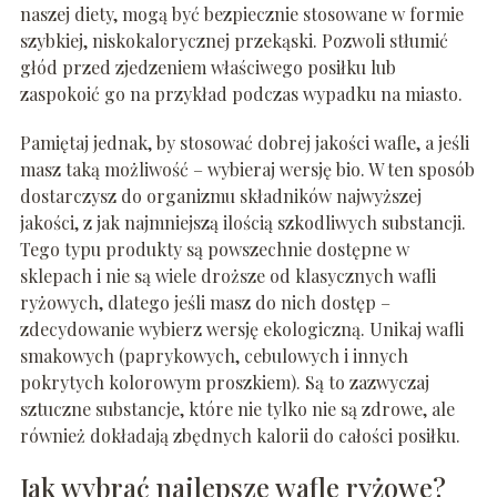
naszej diety, mogą być bezpiecznie stosowane w formie
szybkiej, niskokalorycznej przekąski. Pozwoli stłumić
głód przed zjedzeniem właściwego posiłku lub
zaspokoić go na przykład podczas wypadku na miasto.
Pamiętaj jednak, by stosować dobrej jakości wafle, a jeśli
masz taką możliwość – wybieraj wersję bio. W ten sposób
dostarczysz do organizmu składników najwyższej
jakości, z jak najmniejszą ilością szkodliwych substancji.
Tego typu produkty są powszechnie dostępne w
sklepach i nie są wiele droższe od klasycznych wafli
ryżowych, dlatego jeśli masz do nich dostęp –
zdecydowanie wybierz wersję ekologiczną. Unikaj wafli
smakowych (paprykowych, cebulowych i innych
pokrytych kolorowym proszkiem). Są to zazwyczaj
sztuczne substancje, które nie tylko nie są zdrowe, ale
również dokładają zbędnych kalorii do całości posiłku.
Jak wybrać najlepsze wafle ryżowe?