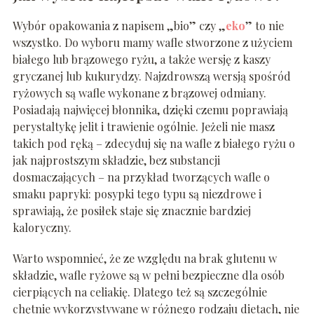
Wybór opakowania z napisem „bio” czy „
eko
” to nie
wszystko. Do wyboru mamy wafle stworzone z użyciem
białego lub brązowego ryżu, a także wersję z kaszy
gryczanej lub kukurydzy. Najzdrowszą wersją spośród
ryżowych są wafle wykonane z brązowej odmiany.
Posiadają najwięcej błonnika, dzięki czemu poprawiają
perystaltykę jelit i trawienie ogólnie. Jeżeli nie masz
takich pod ręką – zdecyduj się na wafle z białego ryżu o
jak najprostszym składzie, bez substancji
dosmaczających – na przykład tworzących wafle o
smaku papryki: posypki tego typu są niezdrowe i
sprawiają, że posiłek staje się znacznie bardziej
kaloryczny.
Warto wspomnieć, że ze względu na brak glutenu w
składzie, wafle ryżowe są w pełni bezpieczne dla osób
cierpiących na celiakię. Dlatego też są szczególnie
chętnie wykorzystywane w różnego rodzaju dietach, nie