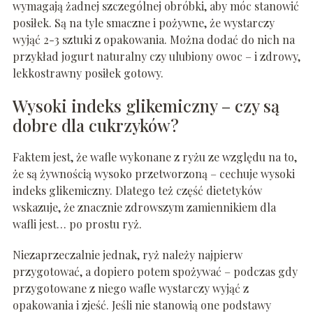
wymagają żadnej szczególnej obróbki, aby móc stanowić
posiłek. Są na tyle smaczne i pożywne, że wystarczy
wyjąć 2-3 sztuki z opakowania. Można dodać do nich na
przykład jogurt naturalny czy ulubiony owoc – i zdrowy,
lekkostrawny posiłek gotowy.
Wysoki indeks glikemiczny – czy są
dobre dla cukrzyków?
Faktem jest, że wafle wykonane z ryżu ze względu na to,
że są żywnością wysoko przetworzoną – cechuje wysoki
indeks glikemiczny. Dlatego też część dietetyków
wskazuje, że znacznie zdrowszym zamiennikiem dla
wafli jest… po prostu ryż.
Niezaprzeczalnie jednak, ryż należy najpierw
przygotować, a dopiero potem spożywać – podczas gdy
przygotowane z niego wafle wystarczy wyjąć z
opakowania i zjeść. Jeśli nie stanowią one podstawy