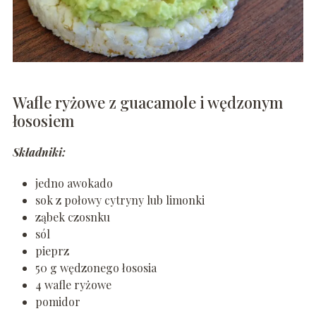
Wafle ryżowe z guacamole i wędzonym
łososiem
Składniki:
jedno awokado
sok z połowy cytryny lub limonki
ząbek czosnku
sól
pieprz
50 g wędzonego łososia
4 wafle ryżowe
pomidor