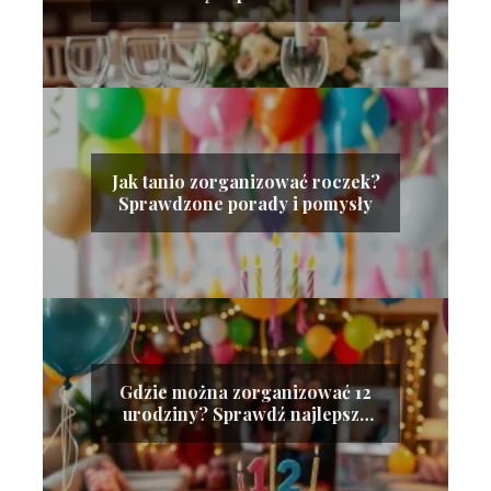
sprawdzone porady!
Jak tanio zorganizować roczek?
Sprawdzone porady i pomysły
Gdzie można zorganizować 12
urodziny? Sprawdź najlepsze
miejsca!