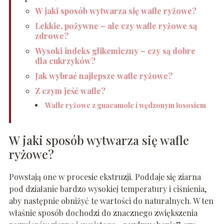
W jaki sposób wytwarza się wafle ryżowe?
Lekkie, pożywne – ale czy wafle ryżowe są
zdrowe?
Wysoki indeks glikemiczny – czy są dobre
dla cukrzyków?
Jak wybrać najlepsze wafle ryżowe?
Z czym jeść wafle?
Wafle ryżowe z guacamole i wędzonym łososiem
W jaki sposób wytwarza się wafle
ryżowe?
Powstają one w procesie ekstruzji. Poddaje się ziarna
pod działanie bardzo wysokiej temperatury i ciśnienia,
aby następnie obniżyć te wartości do naturalnych. W ten
właśnie sposób dochodzi do znacznego zwiększenia