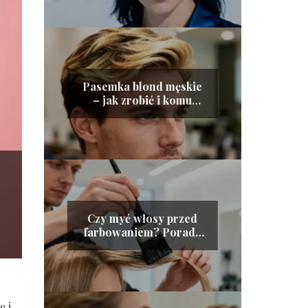
Pasemka blond męskie
– jak zrobić i komu
pasują?
Czy myć włosy przed
farbowaniem? Porady
ekspertów
ę i