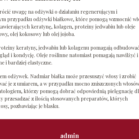
wrócić uwagę na odżywki o działaniu regenerującym i
ym przypadku odżywki białkowe, które pomogą wzmocnić wł
wierających keratynę, kolagen, proteiny jedwabiu lub oleje
wy, olej kokosowy lub olej jojoba.
roteiny keratyny, jedwabiu lub kolagenu pomagają odbudowa
ąd i kondycję. Oleje roślinne natomiast pomagają nawilżyć i
e i bardziej elastyczne.
iem odżywek. Nadmiar białka może przesuszyć włosy i zrobić
sować je z umiarem, a w przypadku mocno zniszczonych włosó
matologiem, którzy pomogą dobrać odpowiednią pielęgnację d
y przesadzać z ilością stosowanych preparatów, których
sy, pozbawiając je blasku.
admin