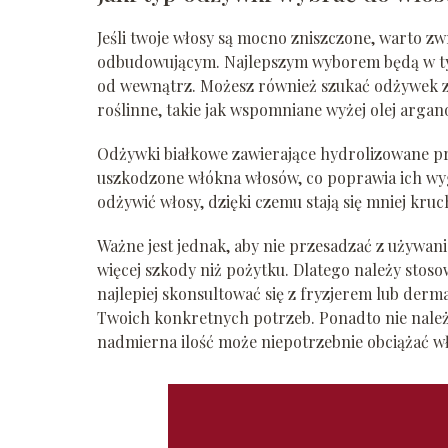
Jeśli twoje włosy są mocno zniszczone, warto z
odbudowującym. Najlepszym wyborem będą w t
od wewnątrz. Możesz również szukać odżywek za
roślinne, takie jak wspomniane wyżej olej argano
Odżywki białkowe zawierające hydrolizowane p
uszkodzone włókna włosów, co poprawia ich wygl
odżywić włosy, dzięki czemu stają się mniej kruch
Ważne jest jednak, aby nie przesadzać z używan
więcej szkody niż pożytku. Dlatego należy sto
najlepiej skonsultować się z fryzjerem lub der
Twoich konkretnych potrzeb. Ponadto nie należ
nadmierna ilość może niepotrzebnie obciążać wło