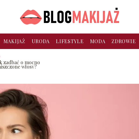
MAKIJAŻ
URODA
LIFESTYLE
MODA
ZDROWIE
ak zadbać o mocno
niszczone włosy?