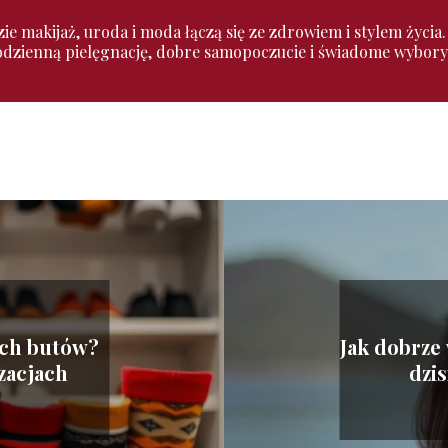
zie makijaż, uroda i moda łączą się ze zdrowiem i stylem życia
codzienną pielęgnację, dobre samopoczucie i świadome wybory
łych butów?
Jak dobrze
zacjach
dzi