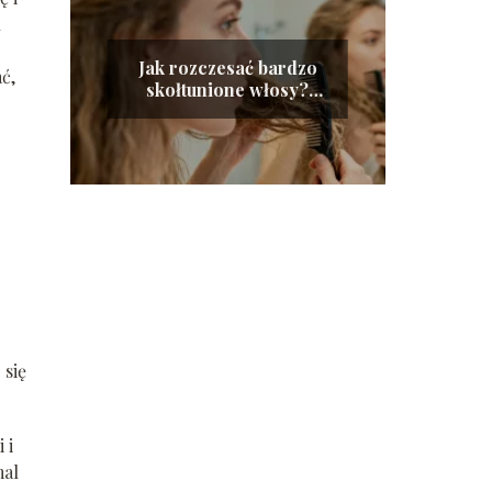
h
Jak rozczesać bardzo
ć,
skołtunione włosy?
Sprawdzone sposoby
 się
 i
mal