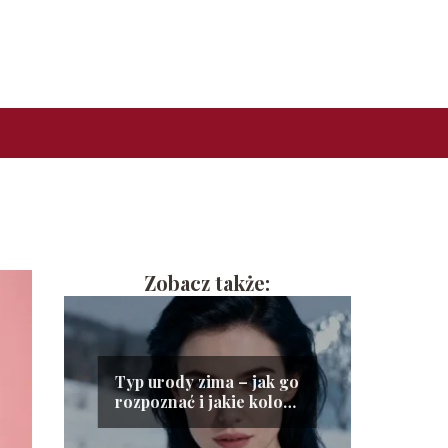
Zobacz także:
Typ urody zima – jak go
rozpoznać i jakie kolory
wybierać?