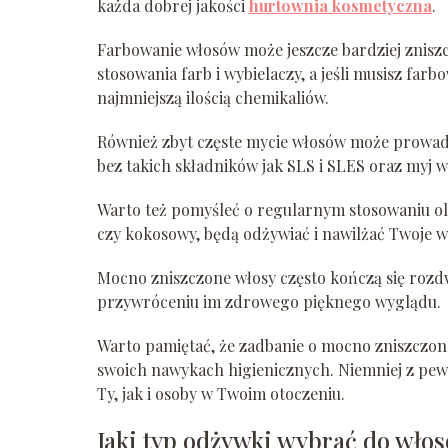
każda dobrej jakości
hurtownia kosmetyczna
.
Farbowanie włosów może jeszcze bardziej zniszcz
stosowania farb i wybielaczy, a jeśli musisz far
najmniejszą ilością chemikaliów.
Również zbyt częste mycie włosów może prowadz
bez takich składników jak SLS i SLES oraz myj wło
Warto też pomyśleć o regularnym stosowaniu ole
czy kokosowy, będą odżywiać i nawilżać Twoje wł
Mocno zniszczone włosy często kończą się ro
przywróceniu im zdrowego pięknego wyglądu.
Warto pamiętać, że zadbanie o mocno zniszczo
swoich nawykach higienicznych. Niemniej z pew
Ty, jak i osoby w Twoim otoczeniu.
Jaki typ odżywki wybrać do wł