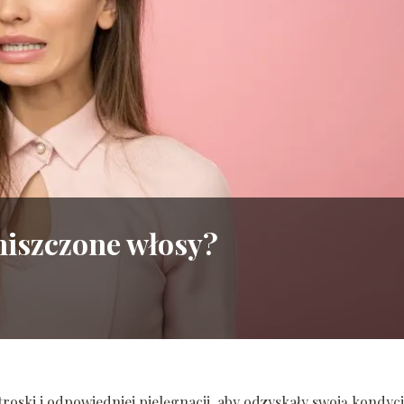
niszczone włosy?
oski i odpowiedniej pielęgnacji, aby odzyskały swoją kondycj