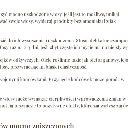
yć mocno uszkodzone włosy. Jeśli jest to możliwe, unikaj
bować swoje włosy, wybieraj produkty bez amoniaku i z jak
ić do ich wysuszenia i uszkodzenia. Stosuj delikatne szampo
sy raz na 2-3 dni, jeśli zbyt częste ich mycie ma na nie zły w
jków odżywczych. Oleje roślinne takie jak olej arganowy, joj
osy, przywracając im blask i elastyczność.
zdwojonymi końcówkami. Przycięcie końcówek może pomóc w
ne włosy może wymagać cierpliwości i wprowadzenia zmian w
nością przyniesie to pozytywne efekty, które zauważysz zaró
osów mocno zniszczonych