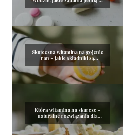
wodzie: jakie zadania pełnią w
organizmie?
Skuteczna witamina na gojenie
ran – jakie składniki są
kluczowe?
Która witamina na skurcze –
naturalne rozwiązania dla
zdrowych mięśni