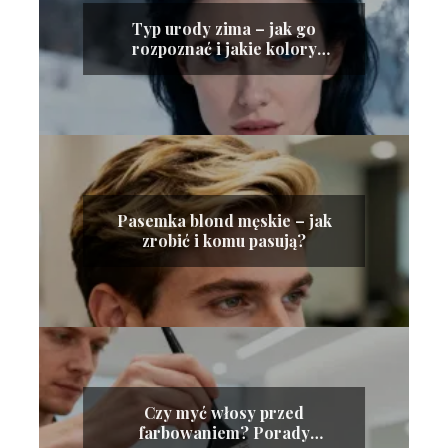
Typ urody zima – jak go
rozpoznać i jakie kolory
wybierać?
Pasemka blond męskie – jak
zrobić i komu pasują?
Czy myć włosy przed
farbowaniem? Porady