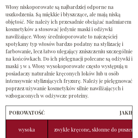
Włosy niskoporowate są najbardziej odporne na
uszkodzenia. Są miękkie i błyszczące, ale mają niską
objętość. Nie należy ich przesadnie obciążać nadmiarem
kosmetyków a stosować jedynie maski i odżywki
nawilżające. Włosy średnioporowate to najczęściej
spotykany typ włosów bardzo podatny na stylizację i
farbowanie, lecz łatwo ulegający zniszczeniu szczególnie
na końcówkach. Do ich pielęgnacji polecane są odżywki i
maski 3 w 1. Włosy wysokoporowate często występują u
posiadaczy naturalnie kręconych loków lub u osób
intensywnie stylizujących fryzurę. Należy je pielęgnować
poprzez używanie kosmetyków silnie nawilżających i
wzbogaconych w odżywcze proteiny.
POROWATOŚĆ
JAKIE 
wysoka
zwykle kręcone, skłonne do puszenia