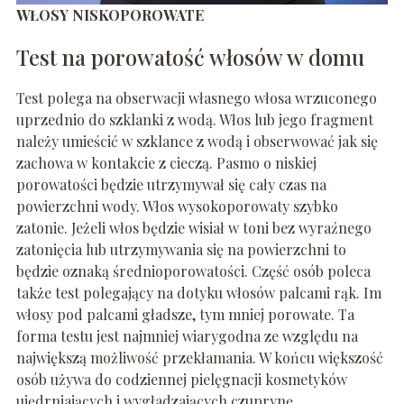
WŁOSY NISKOPOROWATE
Test na porowatość włosów w domu
Test polega na obserwacji własnego włosa wrzuconego
uprzednio do szklanki z wodą. Włos lub jego fragment
należy umieścić w szklance z wodą i obserwować jak się
zachowa w kontakcie z cieczą. Pasmo o niskiej
porowatości będzie utrzymywał się cały czas na
powierzchni wody. Włos wysokoporowaty szybko
zatonie. Jeżeli włos będzie wisiał w toni bez wyraźnego
zatonięcia lub utrzymywania się na powierzchni to
będzie oznaką średnioporowatości. Część osób poleca
także test polegający na dotyku włosów palcami rąk. Im
włosy pod palcami gładsze, tym mniej porowate. Ta
forma testu jest najmniej wiarygodna ze względu na
największą możliwość przekłamania. W końcu większość
osób używa do codziennej pielęgnacji kosmetyków
ujędrniających i wygładzających czuprynę.