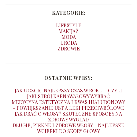
KATEGORIE:
LIFESTYLE
MAKIJAŻ
MODA
URODA
ZDROWIE
OSTATNIE WPISY:
JAK UCZCIĆ NAJLEPSZY CZAS W ROKU – CZYLI
JAKI STRÓJ KARNAWAŁOWY WYBRAĆ
MEDYCYNA ESTETYCZNA I KWAS HIALURONOWY
– POWIĘKSZANIE UST A LEKI PRZECIWBÓLOWE
JAK DBAĆ O WŁOSY? SKUTECZNE SPOSOBY NA
ZDROWY WYGLĄD
DŁUGIE, PIĘKNE I ZDROWE WŁOSY – NAJLEPSZE
WCIERKI DO SKÓRY GŁOWY