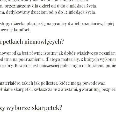
cm, przeznaczony dla dzieci od 6 do 9 miesiąca życia.
 cm, dedykowany dzieciom od 9 do 12 miesiąca życia.
stopy dziecka plasuje się na granicy dwóch rozmiarów, lepiej
apewnić komfort.
karpetkach niemowlęcych?
oworodka jest równie istotny jak dobór właściwego rozmiaru
datna na podrażnienia, dlatego materiały, z których wykona
a skóry. Bawełna jest najczęściej polecanym materiałem, poni
ateriałów, takich jak poliester, które mogą powodować
łniane skarpetki, zwłaszcza te z atestami, gwarantują bezpie
zy wyborze skarpetek?