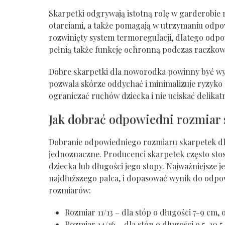
Skarpetki odgrywają istotną rolę w garderobie
otarciami, a także pomagają w utrzymaniu odpow
rozwinięty system termoregulacji, dlatego odpo
pełnią także funkcję ochronną podczas raczkowa
Dobre skarpetki dla noworodka powinny być wyk
pozwala skórze oddychać i minimalizuje ryzyko 
ograniczać ruchów dziecka i nie uciskać delikatn
Jak dobrać odpowiedni rozmiar
Dobranie odpowiedniego rozmiaru skarpetek dla
jednoznaczne. Producenci skarpetek często sto
dziecka lub długości jego stopy. Najważniejsze j
najdłuższego palca, i dopasować wynik do odpo
rozmiarów:
Rozmiar 11/13 – dla stóp o długości 7-9 cm, 
Rozmiar 14/16 – dla stóp o długości 9,5-10