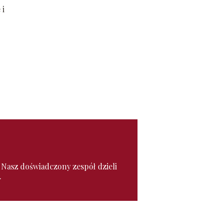
 i
. Nasz doświadczony zespół dzieli
.