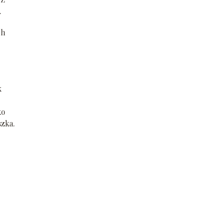
.
ch
k
ko
zka.