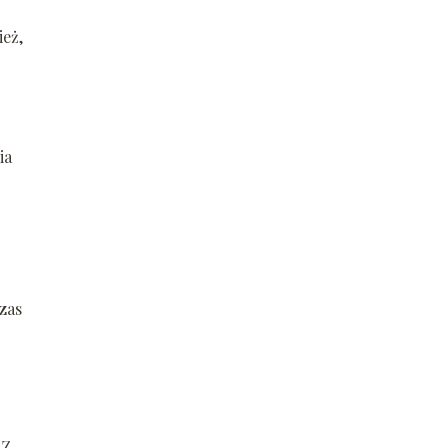
ież,
ia
zas
 Z