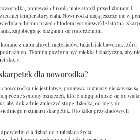
 noworodka, ponieważ chronią małe stópki przed zimnem i
iedniej temperatury ciała. Noworodki mają jeszcze nie w peł
wiednia ochrona przed chłodem jest niezwykle istotna. Skarp
nia, zapobiegając ślizganiu się i uderzeniom.
onane z naturalnych materiałów, takich jak bawełna, która
podrażnień. Tkanina powinna być miękka i elastyczna, aby ni
ej skóry.
 skarpetek dla noworodka?
 noworodka nie jest łatwe, ponieważ rozmiary nie zawsze są
sują różne systemy oznaczeń, które mogą odnosić się do wiek
est, aby dokładnie zmierzyć stopę dziecka, od pięty do
wiedniego rozmiaru skarpetek. Oto kilka przykładowych
odpowiedni dla dzieci do 2 miesiąca życia.
,5 cm, dedykowany maluchom od 2 do 6 miesiąca.