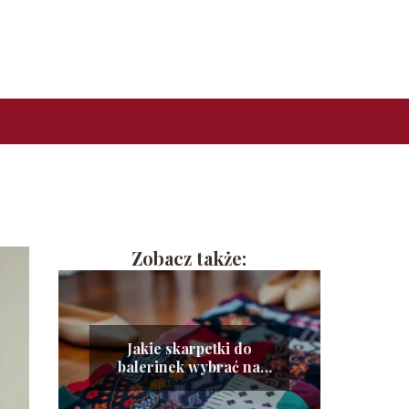
Zobacz także:
Jakie skarpetki do
balerinek wybrać na
każdą okazję?