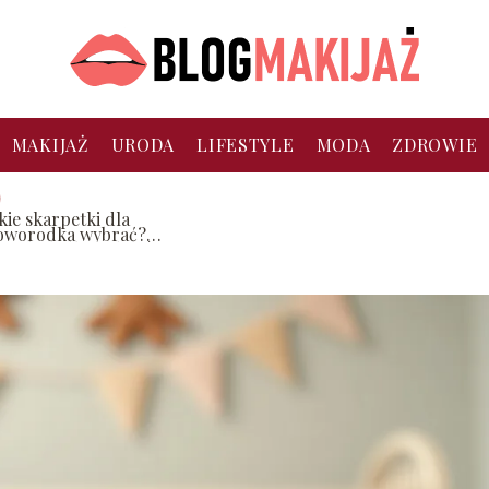
MAKIJAŻ
URODA
LIFESTYLE
MODA
ZDROWIE
kie skarpetki dla
oworodka wybrać?
oradnik dla rodziców