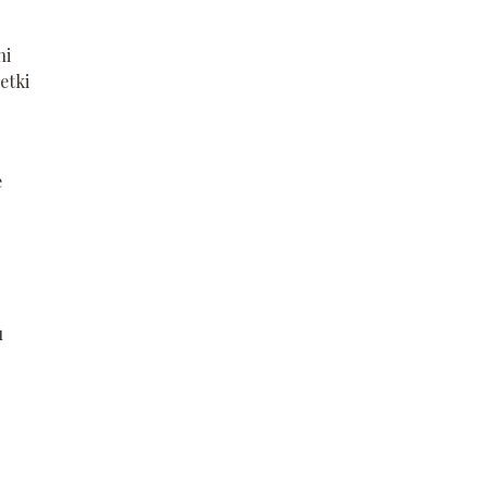
ni
etki
e
u