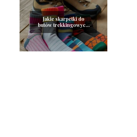
Jakie skarpetki do
butów trekkingowych
wybrać na każdą porę
roku?