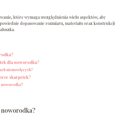
wanie, które wymaga uwzględnienia wielu aspektów, aby
powiednie dopasowanie rozmiaru, materiału oraz konstrukcji
aluszka.
orodka?
etek dla noworodka?
kach niemowlęcych?
orze skarpetek?
la noworodka?
a noworodka?