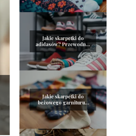
Jakie skarpetki do
adidasów? Przewodnik
po modnych
stylizacjach
Jakie skarpetki do
beżowego garnituru?
Oto najlepsze
propozycje!