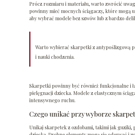
Prócz rozmiaru i materiału, warto zwrócić uwag
powinny mieć mocnych ściągaczy, które mogą uci
aby wybrać modele bez szwów lub z bardzo deli
Warto wybierać skarpetki z antypoślizgową 
i nauki chodzenia.
Skarpetki powinny być również funkcjonalne i ła
pielęgnacji dziecka. Modele z elastycznym ścią
intensywnego ruchu.
Czego unikać przy wyborze skarpe
Unikaj skarpetek z ozdobami, takimi jak guziki
dziecka. Drobne elementy mogą się oderwać i zo