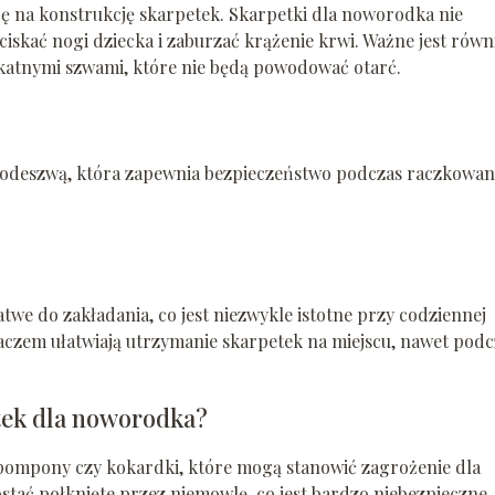
ę na konstrukcję skarpetek. Skarpetki dla noworodka nie
skać nogi dziecka i zaburzać krążenie krwi. Ważne jest równ
katnymi szwami, które nie będą powodować otarć.
podeszwą, która zapewnia bezpieczeństwo podczas raczkowan
twe do zakładania, co jest niezwykle istotne przy codziennej
gaczem ułatwiają utrzymanie skarpetek na miejscu, nawet podc
tek dla noworodka?
, pompony czy kokardki, które mogą stanowić zagrożenie dla
stać połknięte przez niemowlę, co jest bardzo niebezpieczne.