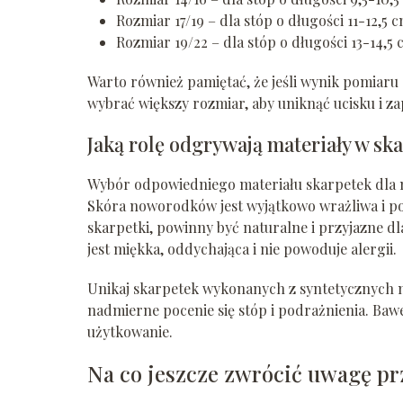
Rozmiar 17/19 – dla stóp o długości 11-12,5 
Rozmiar 19/22 – dla stóp o długości 13-14,5
Warto również pamiętać, że jeśli wynik pomiaru 
wybrać większy rozmiar, aby uniknąć ucisku i z
Jaką rolę odgrywają materiały w s
Wybór odpowiedniego materiału skarpetek dla n
Skóra noworodków jest wyjątkowo wrażliwa i po
skarpetki, powinny być naturalne i przyjazne dl
jest miękka, oddychająca i nie powoduje alergii.
Unikaj skarpetek wykonanych z syntetycznych m
nadmierne pocenie się stóp i podrażnienia. Bawe
użytkowanie.
Na co jeszcze zwrócić uwagę pr