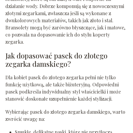
działanie wody. Dobrze komponują się z nowoczesnymi
złotymi zegarkami, zwłaszcza jeśli są wykonane z
dwukolorowych materiałów, takich jak złoto i stal.
Bransolety mogą być zarówno błyszczące, jak i matowe,
co pozwala na dopasowanie ich do stylu koperty
zegarka.
Jak dopasować pasek do złotego
zegarka damskiego?
Dla kobiet pasek do złotego zegarka pełni nie tylko
funkcję użytkową, ale także biżuteryjną. Odpowiedni
pasek podkreśla indywidualny styl właścicielki i może
stanowić doskonałe uzupełnienie każdej stylizacji.
Wybierając pasek do złotego zegarka damskiego, warto
zwrócić uwagę na:
Smukłe, delikatne paski, które nie przytłoczą