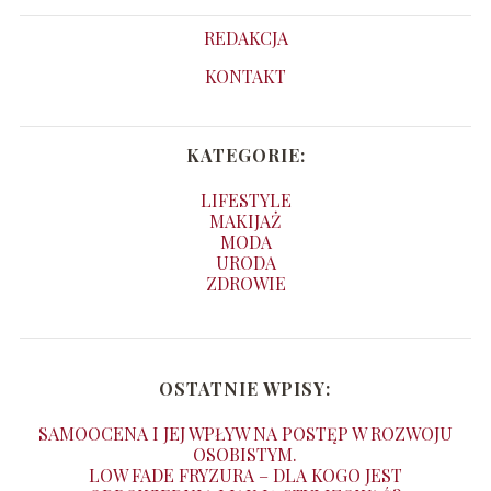
REDAKCJA
KONTAKT
KATEGORIE:
LIFESTYLE
MAKIJAŻ
MODA
URODA
ZDROWIE
OSTATNIE WPISY:
SAMOOCENA I JEJ WPŁYW NA POSTĘP W ROZWOJU
OSOBISTYM.
LOW FADE FRYZURA – DLA KOGO JEST