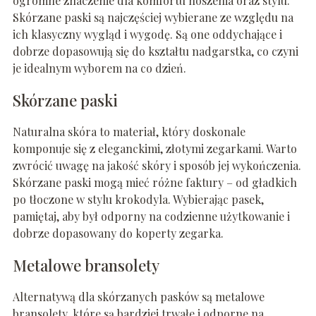
ogromne znaczenie dla komfortu noszenia oraz stylu.
Skórzane paski są najczęściej wybierane ze względu na
ich klasyczny wygląd i wygodę. Są one oddychające i
dobrze dopasowują się do kształtu nadgarstka, co czyni
je idealnym wyborem na co dzień.
Skórzane paski
Naturalna skóra to materiał, który doskonale
komponuje się z eleganckimi, złotymi zegarkami. Warto
zwrócić uwagę na jakość skóry i sposób jej wykończenia.
Skórzane paski mogą mieć różne faktury – od gładkich
po tłoczone w stylu krokodyla. Wybierając pasek,
pamiętaj, aby był odporny na codzienne użytkowanie i
dobrze dopasowany do koperty zegarka.
Metalowe bransolety
Alternatywą dla skórzanych pasków są metalowe
bransolety, które są bardziej trwałe i odporne na