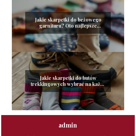
Jakie skarpetki do beżowego
garnituru? Oto najlepsze
propozycje!
Jakie skarpetki do butów
trekkingowych wybrać na każdą
porę roku?
admin