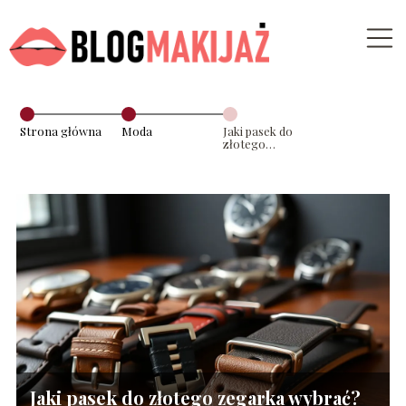
Strona główna
Moda
Jaki pasek do
złotego
zegarka
wybrać?
Praktyczne
porady
Jaki pasek do złotego zegarka wybrać?