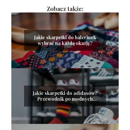
Zobacz także:
Jakie skarpetki do balerinek
wybrać na każdą okazję?
Jakie skarpetki do adidasów?
Przewodnik po modnych
stylizacjach