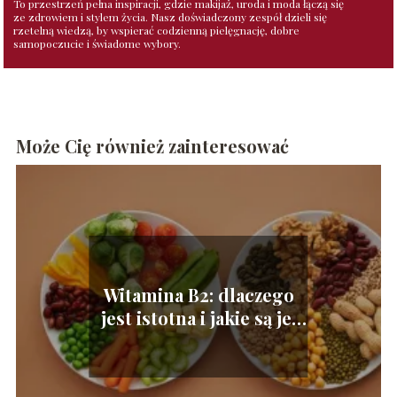
To przestrzeń pełna inspiracji, gdzie makijaż, uroda i moda łączą się
ze zdrowiem i stylem życia. Nasz doświadczony zespół dzieli się
rzetelną wiedzą, by wspierać codzienną pielęgnację, dobre
samopoczucie i świadome wybory.
Może Cię również zainteresować
Witamina B2: dlaczego
jest istotna i jakie są jej
korzyści?