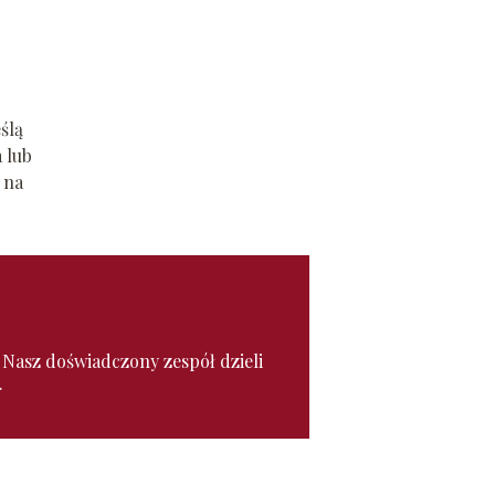
ślą
 lub
 na
. Nasz doświadczony zespół dzieli
.