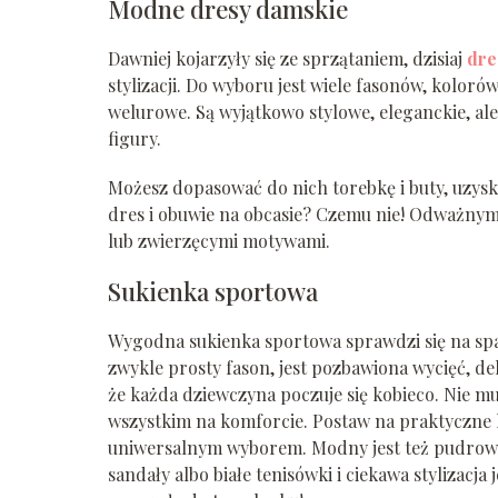
Modne dresy damskie
Dawniej kojarzyły się ze sprzątaniem, dzisiaj
dre
stylizacji. Do wyboru jest wiele fasonów, kolor
welurowe. Są wyjątkowo stylowe, eleganckie, al
figury.
Możesz dopasować do nich torebkę i buty, uzysku
dres i obuwie na obcasie? Czemu nie! Odważny
lub zwierzęcymi motywami.
Sukienka sportowa
Wygodna sukienka sportowa sprawdzi się na spa
zwykle prosty fason, jest pozbawiona wycięć, d
że każda dziewczyna poczuje się kobieco. Nie mu
wszystkim na komforcie. Postaw na praktyczne k
uniwersalnym wyborem. Modny jest też pudrowy r
sandały albo białe tenisówki i ciekawa stylizacj