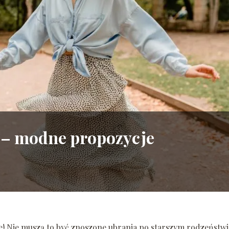
ń – modne propozycje
ne! Nie muszą to być znoszone ubrania po starszym rodzeństwi