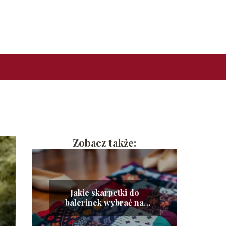
Zobacz także:
Jakie skarpetki do
balerinek wybrać na
każdą okazję?