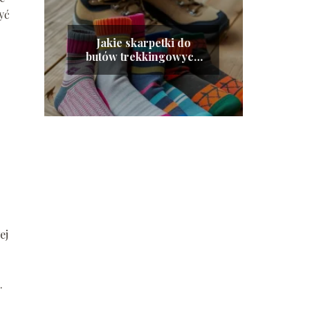
yć
Jakie skarpetki do
butów trekkingowych
wybrać na każdą porę
roku?
ej
.