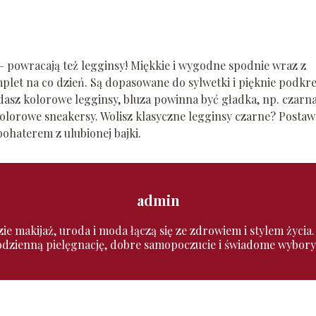
 – powracają też legginsy! Miękkie i wygodne spodnie wraz z
et na co dzień. Są dopasowane do sylwetki i pięknie podkre
ładasz kolorowe legginsy, bluza powinna być gładka, np. czarna
olorowe sneakersy. Wolisz klasyczne legginsy czarne? Postaw
ohaterem z ulubionej bajki.
admin
zie makijaż, uroda i moda łączą się ze zdrowiem i stylem życia
codzienną pielęgnację, dobre samopoczucie i świadome wybory