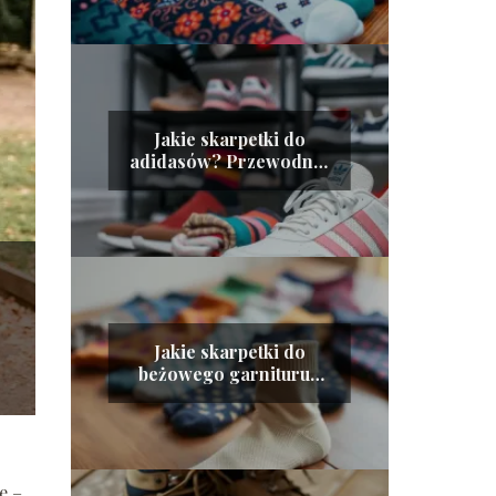
Jakie skarpetki do
adidasów? Przewodnik
po modnych
stylizacjach
Jakie skarpetki do
beżowego garnituru?
Oto najlepsze
propozycje!
e –