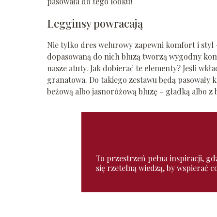
pasowała do tego looku!
Legginsy powracają
Nie tylko dres welurowy zapewni komfort i styl
dopasowaną do nich bluzą tworzą wygodny kompl
nasze atuty. Jak dobierać te elementy? Jeśli wk
granatowa. Do takiego zestawu będą pasowały k
beżową albo jasnoróżową bluzę – gładką albo z b
To przestrzeń pełna inspiracji, gd
się rzetelną wiedzą, by wspierać 