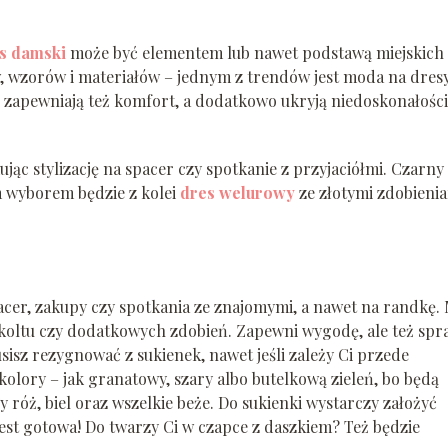
s damski
może być elementem lub nawet podstawą miejskich
ów, wzorów i materiałów – jednym z trendów jest moda na dres
e zapewniają też komfort, a dodatkowo ukryją niedoskonałości
jąc stylizację na spacer czy spotkanie z przyjaciółmi. Czarny
m wyborem będzie z kolei
dres welurowy
ze złotymi zdobieni
cer, zakupy czy spotkania ze znajomymi, a nawet na randkę.
ekoltu czy dodatkowych zdobień. Zapewni wygodę, ale też spr
sisz rezygnować z sukienek, nawet jeśli zależy Ci przede
olory – jak granatowy, szary albo butelkową zieleń, bo będą
óż, biel oraz wszelkie beże. Do sukienki wystarczy założyć
a jest gotowa! Do twarzy Ci w czapce z daszkiem? Też będzie