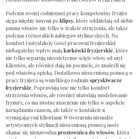
Podczas swojej codziennej pracy kompetentny fryzjer
sięga między innymi po
klipsy,
które oddzielają od siebie
pasma włosów nie tylko w trakcie strzyżenia, ale także
podczas różnorakich zabiegów stylizacyjnych. Na
komfort i satysfakcję Gości pracowni fryzjerskiej
niebagatelny wpływ mają
karkówki fryzjerskie,
które
nie tylko separują nieestetyczne ścięte włosy od szyi
Klientów, ale również dają im poczucie, że znaleźli się
pod właściwą opieką. Dodatkowo nieocenioną pomocą w
pracy fryzjera są wszelkiego rodzaju
spryskiwacze
fryzjerskie.
Poprawiają one nie tylko komfort
strzyżenia włosów, ale również ułatwiają modelowanie
fryzury, co ma istotne znaczenie nie tylko w aspekcie
zarządzania czasem, ale także w kontakcie z
wymagającymi Klientami. W tworzeniu niemalże
artystycznych stylizacji nieocenioną pomocą może
okazać się niezawodna
prostownica do włosów,
która