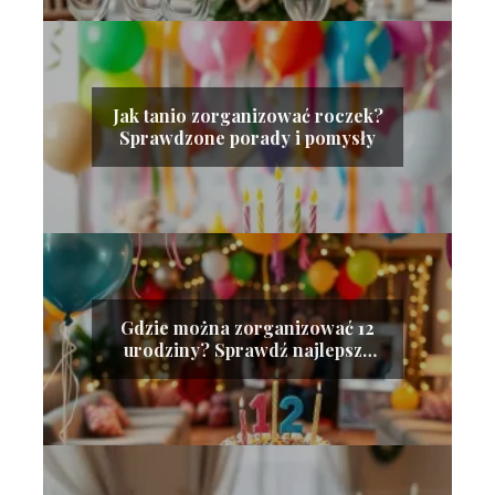
Jak tanio zorganizować roczek?
Sprawdzone porady i pomysły
Gdzie można zorganizować 12
urodziny? Sprawdź najlepsze
miejsca!