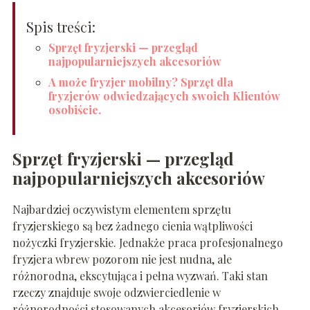
Spis treści:
Sprzęt fryzjerski — przegląd
najpopularniejszych akcesoriów
A może fryzjer mobilny? Sprzęt dla
fryzjerów odwiedzających swoich Klientów
osobiście.
Sprzęt fryzjerski — przegląd
najpopularniejszych akcesoriów
Najbardziej oczywistym elementem sprzętu
fryzjerskiego są bez żadnego cienia wątpliwości
nożyczki fryzjerskie. Jednakże praca profesjonalnego
fryzjera wbrew pozorom nie jest nudna, ale
różnorodna, ekscytująca i pełna wyzwań. Taki stan
rzeczy znajduje swoje odzwierciedlenie w
różnorodności stosowanych akcesoriów fryzjerskich.