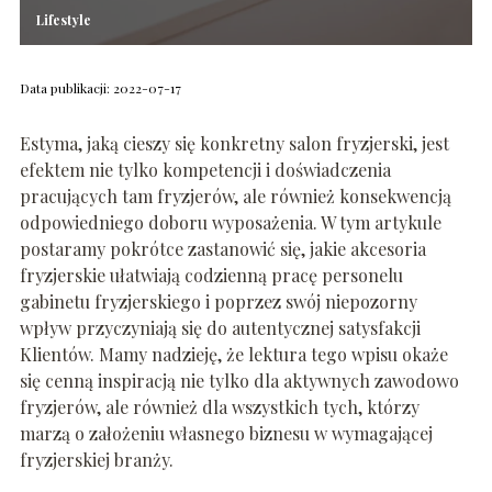
Lifestyle
Data publikacji: 2022-07-17
Estyma, jaką cieszy się konkretny salon fryzjerski, jest
efektem nie tylko kompetencji i doświadczenia
pracujących tam fryzjerów, ale również konsekwencją
odpowiedniego doboru wyposażenia. W tym artykule
postaramy pokrótce zastanowić się, jakie akcesoria
fryzjerskie ułatwiają codzienną pracę personelu
gabinetu fryzjerskiego i poprzez swój niepozorny
wpływ przyczyniają się do autentycznej satysfakcji
Klientów. Mamy nadzieję, że lektura tego wpisu okaże
się cenną inspiracją nie tylko dla aktywnych zawodowo
fryzjerów, ale również dla wszystkich tych, którzy
marzą o założeniu własnego biznesu w wymagającej
fryzjerskiej branży.