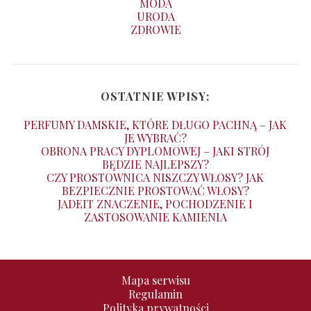
MODA
URODA
ZDROWIE
OSTATNIE WPISY:
PERFUMY DAMSKIE, KTÓRE DŁUGO PACHNĄ – JAK
JE WYBRAĆ?
OBRONA PRACY DYPLOMOWEJ – JAKI STRÓJ
BĘDZIE NAJLEPSZY?
CZY PROSTOWNICA NISZCZY WŁOSY? JAK
BEZPIECZNIE PROSTOWAĆ WŁOSY?
JADEIT ZNACZENIE, POCHODZENIE I
ZASTOSOWANIE KAMIENIA
Mapa serwisu
Regulamin
Polityka prywatności