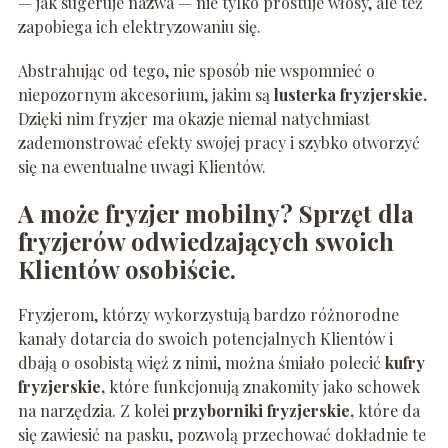
— jak sugeruje nazwa — nie tylko prostuje włosy, ale też
zapobiega ich elektryzowaniu się.
Abstrahując od tego, nie sposób nie wspomnieć o
niepozornym akcesorium, jakim są
lusterka fryzjerskie.
Dzięki nim fryzjer ma okazje niemal natychmiast
zademonstrować efekty swojej pracy i szybko otworzyć
się na ewentualne uwagi Klientów.
A może fryzjer mobilny? Sprzęt dla
fryzjerów odwiedzających swoich
Klientów osobiście.
Fryzjerom, którzy wykorzystują bardzo różnorodne
kanały dotarcia do swoich potencjalnych Klientów i
dbają o osobistą więź z nimi, można śmiało polecić
kufry
fryzjerskie,
które funkcjonują znakomity jako schowek
na narzędzia. Z kolei
przyborniki fryzjerskie,
które da
się zawiesić na pasku, pozwolą przechować dokładnie te