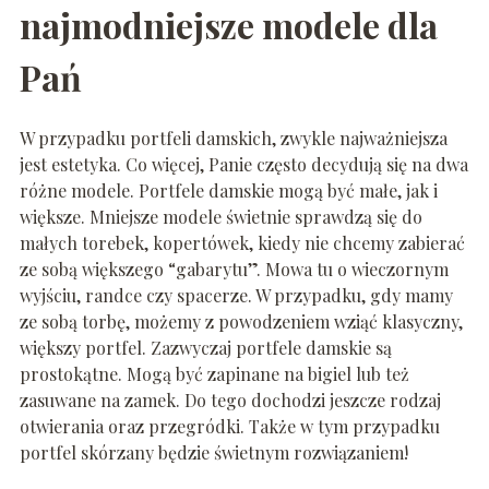
najmodniejsze modele dla
Pań
W przypadku portfeli damskich, zwykle najważniejsza
jest estetyka. Co więcej, Panie często decydują się na dwa
różne modele. Portfele damskie mogą być małe, jak i
większe. Mniejsze modele świetnie sprawdzą się do
małych torebek, kopertówek, kiedy nie chcemy zabierać
ze sobą większego “gabarytu”. Mowa tu o wieczornym
wyjściu, randce czy spacerze. W przypadku, gdy mamy
ze sobą torbę, możemy z powodzeniem wziąć klasyczny,
większy portfel. Zazwyczaj portfele damskie są
prostokątne. Mogą być zapinane na bigiel lub też
zasuwane na zamek. Do tego dochodzi jeszcze rodzaj
otwierania oraz przegródki. Także w tym przypadku
portfel skórzany będzie świetnym rozwiązaniem!