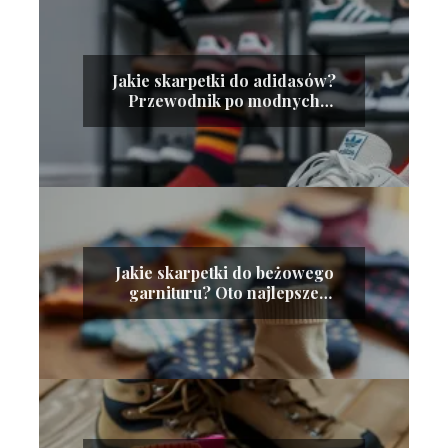
Jakie skarpetki do adidasów?
Przewodnik po modnych
stylizacjach
Jakie skarpetki do beżowego
garnituru? Oto najlepsze
propozycje!