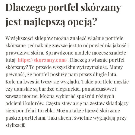
Dlaczego portfel skórzany
jest najlepszą opcją?
W większości sklepów można znaleźć właśnie portfele
skórzane. Jednak nie zawsze jest to odpowiednia jakość i
prawdziwa skóra. Sprawdzone modele możesz znaleźć
tutaj:
https://skorzany.com/
. Dlaczego właśnie portfel
skórzany? To przede wszystkim wytrzymałość. Mamy
pewność, że portfel posłuży nam przez długie lata.
Kolejna kwestia tyczy się wyglądu. Takie portfele męskie
czy damskie są bardzo eleganckie, ponadczasowe i
zawsze modne. Można wybierać spośród różnych
odcieni i kolorów. Często stawia się na zestaw składający
się z portfela i torebki. Można także łączyć skórzane
paski z portfelami. Taki akcent świetnie wyglądają przy
stylizacji!