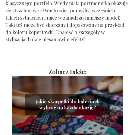
klasycznego portfela. Wtedy mała portmonetka okazuje
się strzałem w 10! Warto więc pomyśleć wcześniej o
takich sytuacjach i mieć w zanadrzu mniejszy model!
Taki też może być skórzany i dopasowany na przykład
do koloru kopertówki. Dbałość o szczegóły w
stylizacjach daje niesamowite efekty!
Zobacz także:
Jakie skarpetki do balerinek
wybrać na każdą okazję?