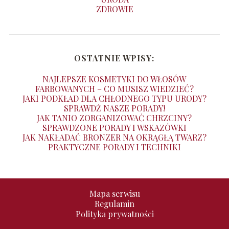
ZDROWIE
OSTATNIE WPISY:
NAJLEPSZE KOSMETYKI DO WŁOSÓW
FARBOWANYCH – CO MUSISZ WIEDZIEĆ?
JAKI PODKŁAD DLA CHŁODNEGO TYPU URODY?
SPRAWDŹ NASZE PORADY!
JAK TANIO ZORGANIZOWAĆ CHRZCINY?
SPRAWDZONE PORADY I WSKAZÓWKI
JAK NAKŁADAĆ BRONZER NA OKRĄGŁĄ TWARZ?
PRAKTYCZNE PORADY I TECHNIKI
Mapa serwisu
Regulamin
Polityka prywatności