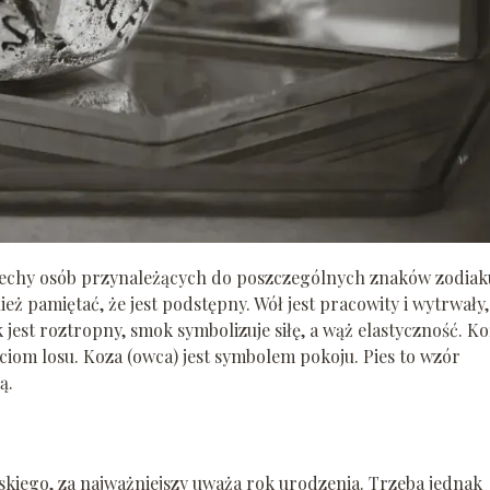
cechy osób przynależących do poszczególnych znaków zodiak
ż pamiętać, że jest podstępny. Wół jest pracowity i wytrwały,
 jest roztropny, smok symbolizuje siłę, a wąż elastyczność. K
ściom losu. Koza (owca) jest symbolem pokoju. Pies to wzór
ą.
kiego, za najważniejszy uważa rok urodzenia. Trzeba jednak