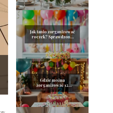
Jak tanio zorganizować
roczek? Sprawdzone
porady i pomysły
Gdzie można
zorganizować 12
urodziny? Sprawdź
najlepsze miejsca!
czy