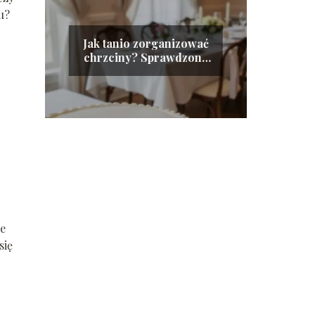
u?
Jak tanio zorganizować
chrzciny? Sprawdzone
porady i wskazówki
że
się