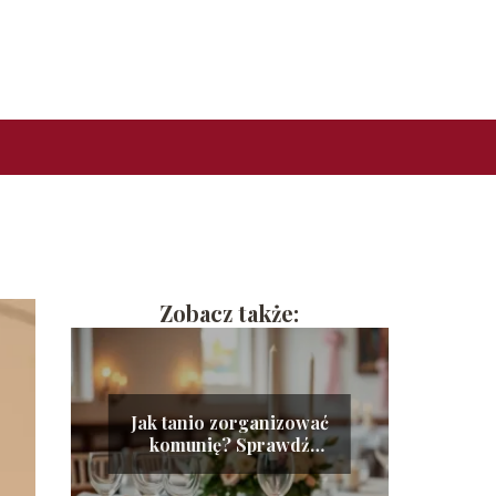
Zobacz także:
Jak tanio zorganizować
komunię? Sprawdź
nasze sprawdzone
porady!