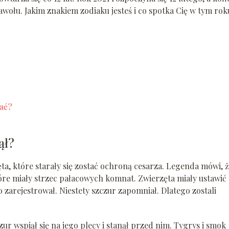
Bawołu. Jakim znakiem zodiaku jesteś i co spotka Cię w tym rok
ać?
ął?
ta, które starały się zostać ochroną cesarza. Legenda mówi, 
óre miały strzec pałacowych komnat. Zwierzęta miały ustawić 
o zarejestrował. Niestety szczur zapomniał. Dlatego zostali
czur wspiął się na jego plecy i stanął przed nim. Tygrys i smok