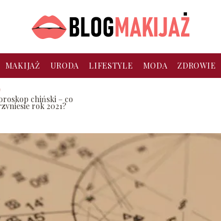
MAKIJAŻ
URODA
LIFESTYLE
MODA
ZDROWIE
oroskop chiński – co
rzyniesie rok 2021?