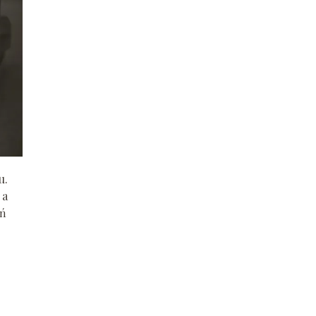
u.
 a
oń