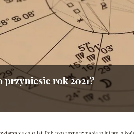
 przyniesie rok 2021?
owtarza się co 12 lat. Rok 2021 rozpoczyna się 12 lutego, a koń