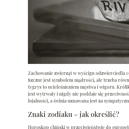
Zachowanie zwierząt w wyścigu odzwierciedla 
Szczur jest symbolem mądrości, ale trzeba równie
tygrys to ucieleśnieniem męstwa i wigoru. Królik
jest wytrwały i nigdy nie poddaje się przeciwno
lojalności, a świnia uznawana jest za sympatyczn
Znaki zodiaku – jak określić?
Horoskop chiński w przeciwieństwie do europejs