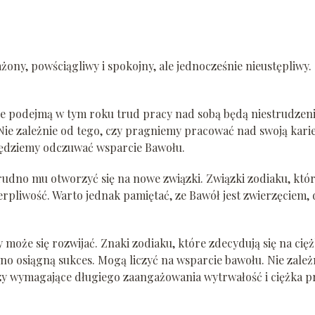
ony, powściągliwy i spokojny, ale jednocześnie nieustępliwy.
óre podejmą w tym roku trud pracy nad sobą będą niestrudzen
 Nie zależnie od tego, czy pragniemy pracować nad swoją karie
będziemy odczuwać wsparcie Bawołu.
udno mu otworzyć się na nowe związki. Związki zodiaku, któ
erpliwość. Warto jednak pamiętać, ze Bawół jest zwierzęciem, 
może się rozwijać. Znaki zodiaku, które zdecydują się na cię
o osiągną sukces. Mogą liczyć na wsparcie bawołu. Nie zależ
czy wymagające długiego zaangażowania wytrwałość i ciężka p