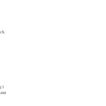
ch.
 i
kasz