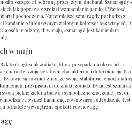
osiło szczęście i ochronę przed złymi duchami. Szmaragdy 
 takich jak poprawa wzroku i wzmacnianie pamięci. Wartość
zmiaru i pochodzenia. Najcenniejsze szmaragdy pochodzą z
ci kamienie o intensywnym zielonym kolorze i bez wtrąceń. I
 Dla osób urodzonych w maju, szmaragd jest kamieniem
nię.
ych w maju
Byk to drugi znak zodiaku, który przypada na okres od 20
ie charakteryzują się silnym charakterem i determinacją. Są 
. Bykowie są również znani ze swojej stabilności emocjonalnej
 Kamieniem przypisanym do znaku zodiaku Byka jest szmarag
swoją piękną zieloną barwę i symboliczne znaczenie. Jest on
symbolizuje również harmonię, równowagę i odrodzenie. Jest 
ju odnaleźć wewnętrzny spokój i równowagę.
wagę