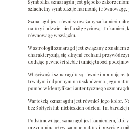
Symbolika szmaragdu jest głęboko zakorzeniona
szlachetny symbolizuje harmonię i równowagę, 
Szmaragd jest również uważany za kamień miłoś
natury i odzwierciedla siłę życiową. To kamień,
równowagę w związku.
W astrologii szmaragd jest związany z znakiem
charakteryzują się silnymi cechami przywódcz
dodając pewności siebie i umiejętności podejmow
Właściwości szmaragdu są równie imponujące. Jes
trwałym i odpornym na uszkodzenia. Jego natura
pomóc w identyfikacji autentycznego szmaragd
Wartością szmaragdu jest również jego kolor. Na
bez żółtych lub niebieskich odcieni. Im bardziej 
Podsumowując, szmaragd jest kamieniem, który 
przypomina ożywczą moc natury i przyciąga mił