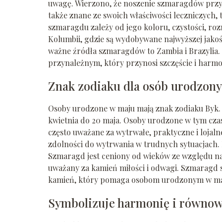
uwagę. Wierzono, że noszenie szmaragdów przyn
także znane ze swoich właściwości leczniczych,
szmaragdu zależy od jego koloru, czystości, ro
Kolumbii, gdzie są wydobywane najwyższej jakoś
ważne źródła szmaragdów to Zambia i Brazylia.
przynależnym, który przynosi szczęście i harmo
Znak zodiaku dla osób urodzon
Osoby urodzone w maju mają znak zodiaku Byk. 
kwietnia do 20 maja. Osoby urodzone w tym czas
często uważane za wytrwałe, praktyczne i lojalne
zdolności do wytrwania w trudnych sytuacjach.
Szmaragd jest ceniony od wieków ze względu na 
uważany za kamień miłości i odwagi. Szmaragd 
kamień, który pomaga osobom urodzonym w ma
Symbolizuje harmonię i równo