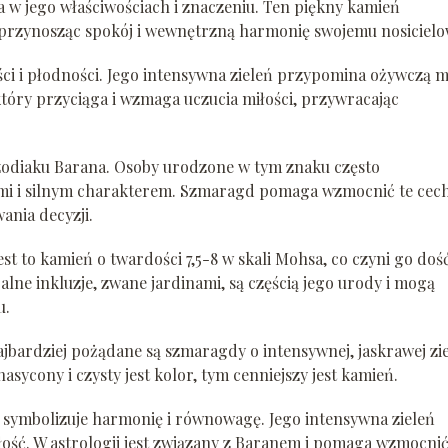
 w jego właściwościach i znaczeniu. Ten piękny kamień
przynosząc spokój i wewnętrzną harmonię swojemu nosicielo
ci i płodności. Jego intensywna zieleń przypomina ożywczą 
 który przyciąga i wzmaga uczucia miłości, przywracając
 zodiaku Barana. Osoby urodzone w tym znaku często
ymi i silnym charakterem. Szmaragd pomaga wzmocnić te cech
ania decyzji.
t to kamień o twardości 7,5-8 w skali Mohsa, co czyni go doś
lne inkluzje, zwane jardinami, są częścią jego urody i mogą
u.
jbardziej pożądane są szmaragdy o intensywnej, jaskrawej zie
nasycony i czysty jest kolor, tym cenniejszy jest kamień.
symbolizuje harmonię i równowagę. Jego intensywna zieleń
ość. W astrologii jest związany z Baranem i pomaga wzmocni