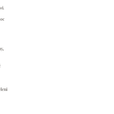
wi.
moc
y,
ć
leni
ć