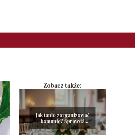
Zobacz także:
Jak tanio zorganizować
komunię? Sprawdź
nasze sprawdzone
porady!