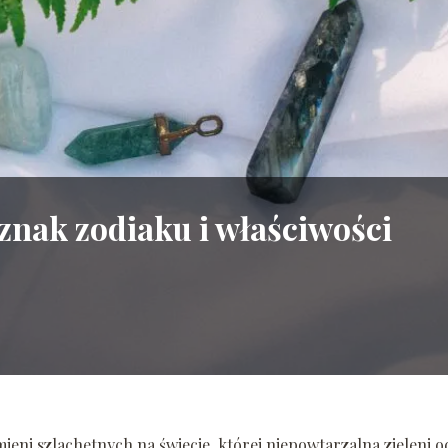
znak zodiaku i właściwości
eni szlachetnych na świecie, której niepowtarzalna zieleni o