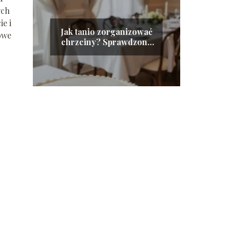
ych
ie i
Jak tanio zorganizować
owe
chrzciny? Sprawdzone
porady i wskazówki