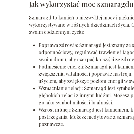
Jak wykorzystać moc szmaragdu
Szmaragd to kamień o niezwykłej mocy i pięknie
wykorzystywane w różnych dziedzinach życia. 
swoim codziennym życiu:
Poprawa zdrowia: Szmaragd jest znany ze 
odpornościowy, regulować trawienie i łagod
swoim domu, aby czerpać korzyści ze zdrow
Podniesienie energii: Szmaragd jest kamie
zwiększeniu witalności i poprawie nastroju
użyciem, aby zwiększyć poziom energii w sw
Wzmacnianie relacji: Szmaragd jest symbol
głębokich relacji z innymi ludźmi. Możesz
go jako symbol miłości i lojalności.
Wzrost intuicji: Szmaragd jest kamieniem, k
postrzegania. Możesz medytować z szmarag
poznawcze.