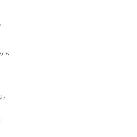
w
 go w
sić
i