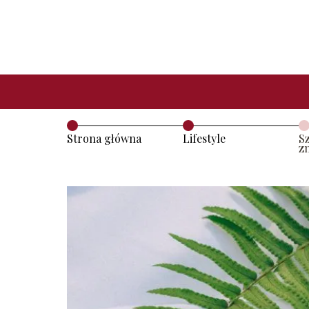
Strona główna
Lifestyle
S
z
k