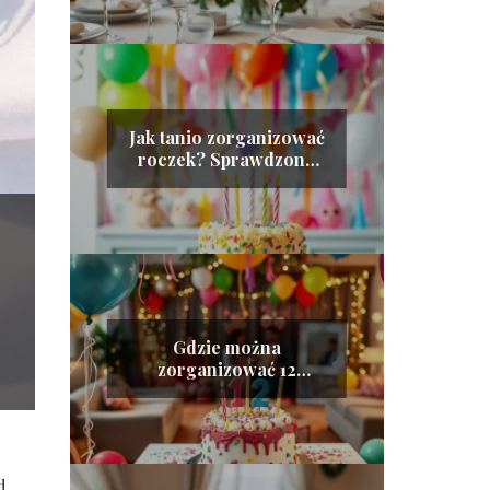
Jak tanio zorganizować
roczek? Sprawdzone
porady i pomysły
Gdzie można
zorganizować 12
urodziny? Sprawdź
najlepsze miejsca!
d