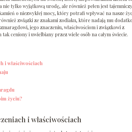
a nie tylko wyjątkową urodę, ale również pełen jest tajemnicz
 kamień o niezwykłej mocy, który potrafi wpływać na nasze życ
 również związki ze znakami zodiaku, które nadają mu dodatk
 szmaragdowi, jego znaczeniu, właściwościom i związkowi z
n tak ceniony i uwielbiany przez wiele osób na całym świecie.
h i właściwościach
maju
aragdu
im życiu?
zeniach i właściwościach