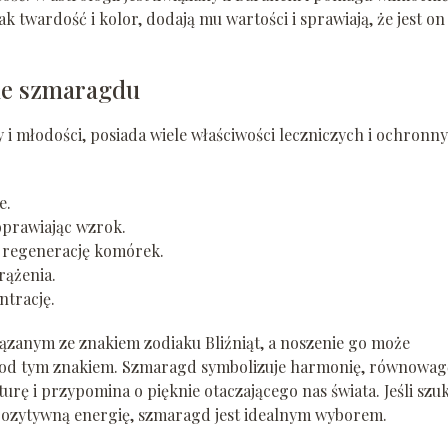
ak twardość i kolor, dodają mu wartości i sprawiają, że jest on
ne szmaragdu
 młodości, posiada wiele właściwości leczniczych i ochronny
e.
prawiając wzrok.
 regenerację komórek.
rążenia.
trację.
ązanym ze znakiem zodiaku Bliźniąt, a noszenie go może
 pod tym znakiem. Szmaragd symbolizuje harmonię, równowagę
urę i przypomina o pięknie otaczającego nas świata. Jeśli szu
i pozytywną energię, szmaragd jest idealnym wyborem.