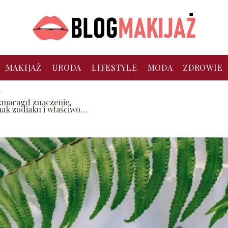
MAKIJAŻ
URODA
LIFESTYLE
MODA
ZDROWIE
zmaragd znaczenie,
nak zodiaku i właściwości
amienia