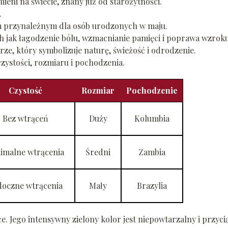
eni na świecie, znany już od starożytności.
.
em przynależnym dla osób urodzonych w maju.
ich jak łagodzenie bólu, wzmacnianie pamięci i poprawa wzroku
ze, który symbolizuje naturę, świeżość i odrodzenie.
zystości, rozmiaru i pochodzenia.
Czystość
Rozmiar
Pochodzenie
Bez wtrąceń
Duży
Kolumbia
imalne wtrącenia
Średni
Zambia
doczne wtrącenia
Mały
Brazylia
ce. Jego intensywny zielony kolor jest niepowtarzalny i przyci