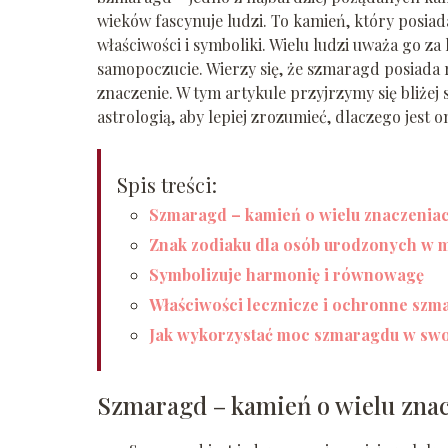
wieków fascynuje ludzi. To kamień, który posiad
właściwości i symboliki. Wielu ludzi uważa go za
samopoczucie. Wierzy się, że szmaragd posiada
znaczenie. W tym artykule przyjrzymy się bliżej
astrologią, aby lepiej zrozumieć, dlaczego jest o
Spis treści:
Szmaragd – kamień o wielu znaczeniac
Znak zodiaku dla osób urodzonych w 
Symbolizuje harmonię i równowagę
Właściwości lecznicze i ochronne szm
Jak wykorzystać moc szmaragdu w swo
Szmaragd – kamień o wielu znac