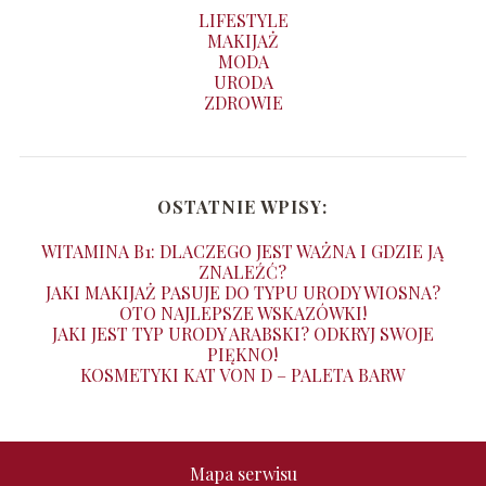
LIFESTYLE
MAKIJAŻ
MODA
URODA
ZDROWIE
OSTATNIE WPISY:
WITAMINA B1: DLACZEGO JEST WAŻNA I GDZIE JĄ
ZNALEŹĆ?
JAKI MAKIJAŻ PASUJE DO TYPU URODY WIOSNA?
OTO NAJLEPSZE WSKAZÓWKI!
JAKI JEST TYP URODY ARABSKI? ODKRYJ SWOJE
PIĘKNO!
KOSMETYKI KAT VON D – PALETA BARW
Mapa serwisu