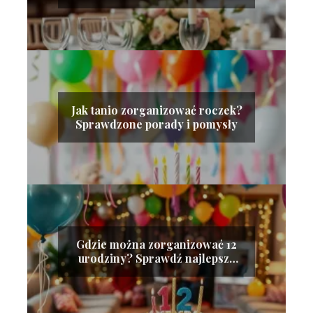
sprawdzone porady!
Jak tanio zorganizować roczek?
Sprawdzone porady i pomysły
Gdzie można zorganizować 12
urodziny? Sprawdź najlepsze
miejsca!