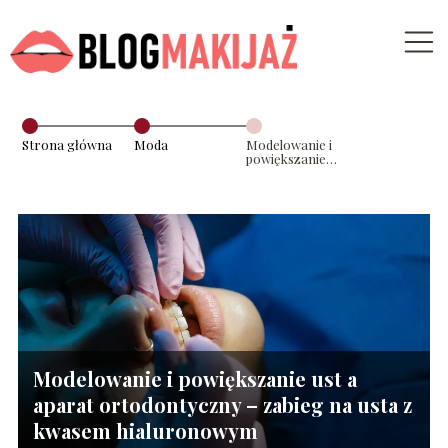
Strona główna
Moda
Modelowanie i
powiększanie
ust a aparat
ortodontyczny
– zabieg na usta
z kwasem
hialuronowym
Modelowanie i powiększanie ust a
aparat ortodontyczny – zabieg na usta z
kwasem hialuronowym