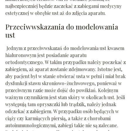
najbezpieczniej będzie zaczekać z zabiegami medycyny
estetycznej w obrębie ust aż do zdjęcia aparatu.
Przeciwwskazania do modelowania
ust
Jednym z przeciwwskazań do modelowania ust kwasem
hialuronowym jest posiadanie aparatu
ortodontycznego. W takim przypadku należy poczekać z
zabiegiem, aż aparat zostanie zdejmowany. Istotne jest,
aby pacjent był w stanie otwierać usta w pełni i miał brak
dysfunkcji stawu skroniowo-żuchwowego, ponieważ w
przeciwnym razie może dojść do powikłań. Kolejnym
ważnym czynnikiem jest stan skóry w okolicach ust. Jeśli
występują tam opryszczki lub trądzik, należy jednak
odczekać z zabiegiem. W przypadku osób będących w
ciąży czy karmiących piersią, a także z chorobami
autoimmunologicznymi, zabiegi takie nie są zalecane.