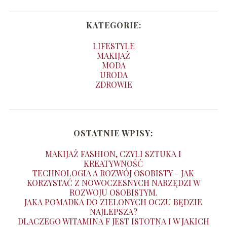
KATEGORIE:
LIFESTYLE
MAKIJAŻ
MODA
URODA
ZDROWIE
OSTATNIE WPISY:
MAKIJAŻ FASHION, CZYLI SZTUKA I
KREATYWNOŚĆ
TECHNOLOGIA A ROZWÓJ OSOBISTY – JAK
KORZYSTAĆ Z NOWOCZESNYCH NARZĘDZI W
ROZWOJU OSOBISTYM.
JAKA POMADKA DO ZIELONYCH OCZU BĘDZIE
NAJLEPSZA?
DLACZEGO WITAMINA F JEST ISTOTNA I W JAKICH