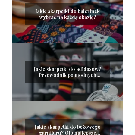
Jakie skarpetki do balerinek
wybrać na każdą okazję?
Jakie skarpetki do adidasów?
Przewodnik po modnych
stylizacjach
Jakie skarpetki do beżowego
garnituru? Oto najlepsze