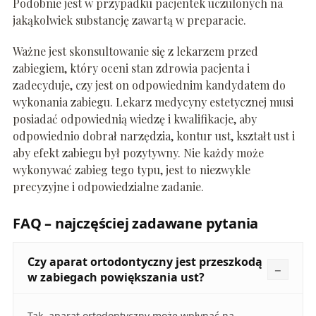
Podobnie jest w przypadku pacjentek uczulonych na
jakąkolwiek substancję zawartą w preparacie.
Ważne jest skonsultowanie się z lekarzem przed
zabiegiem, który oceni stan zdrowia pacjenta i
zadecyduje, czy jest on odpowiednim kandydatem do
wykonania zabiegu. Lekarz medycyny estetycznej musi
posiadać odpowiednią wiedzę i kwalifikacje, aby
odpowiednio dobrał narzędzia, kontur ust, kształt ust i
aby efekt zabiegu był pozytywny. Nie każdy może
wykonywać zabieg tego typu, jest to niezwykle
precyzyjne i odpowiedzialne zadanie.
FAQ – najczęściej zadawane pytania
Czy aparat ortodontyczny jest przeszkodą
w zabiegach powiększania ust?
Tak, aparat ortodontyczny może wpłynąć na