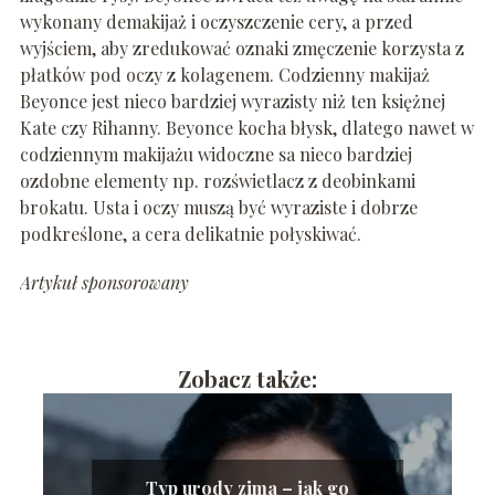
wykonany demakijaż i oczyszczenie cery, a przed
wyjściem, aby zredukować oznaki zmęczenie korzysta z
płatków pod oczy z kolagenem. Codzienny makijaż
Beyonce jest nieco bardziej wyrazisty niż ten księżnej
Kate czy Rihanny. Beyonce kocha błysk, dlatego nawet w
codziennym makijażu widoczne sa nieco bardziej
ozdobne elementy np. rozświetlacz z deobinkami
brokatu. Usta i oczy muszą być wyraziste i dobrze
podkreślone, a cera delikatnie połyskiwać.
Artykuł sponsorowany
Zobacz także:
Typ urody zima – jak go