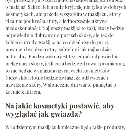
o makijaż. Sekret ich urody kryje się nie tylko w dobrych
kosmetykach, ale przede wszystkim w makijażu, który
idealnie podkreśla atuty, a jednocześnie ukrywa
niedoskonałości. Najlepszy makijaż to taki, który będzie
odpowiednio dobrany do potrzeb skóry, ale też do
kobiecej urody. Makijaż na co dzień czy do pracy
powinien być dyskretny, subtelny i jak najbardziej
naturalny. Bardzo ważna jest też jednak odpowiednia
pielęgnacja skory, jeśli cera będzie zdrowa i promienna,
to nie będzie wymagała użycia wielu kosmetyków.
Niezwykle istotne będzie zwłaszcza odżywienie i
nawilżenie skóry. W słoneczne dni warto pamiętać o
kremie z filtrem.
Na jakie kosmetyki postawić, aby
wyglądać jak gwiazda?
W codziennym makijażu konieczne będą takie produkty,