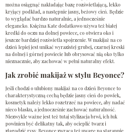
można osiągnąć nakładając bazę rozświetlającą, lekko
kryjący podkład, a następnie jasny, beżowy cień. Będzie
to wyglądać bardzo naturalnie, a jednocześnie
elegancko. Księżna Kate dodatkowo używa też białej
kredki do oczu na dolnej powiece, co otwiera oko i
jeszcze bardziej rozświetla spojrzenie. W makijaż na co
dzień lepiej jest unikać wyrazistej grubej, czarnej kreski
na dolnej i górnej powiecie lub obrysować nią oko tylko
nieznacznie, aby zachować w pełni naturalny efekt.
Jak zrobić makijaż w stylu Beyonce?
Jeśli chodzi o ulubiony makijaż na co dzień Beyonce to
charakterystyczną cechą będzie jasny cień do powiek,
kosmetyk należy lekko rozetrzeć na powiece, aby nadać
nieco blasku, a jednocześnie zachować naturalność.
Niezwykle ważne jest też tutaj stylizacja brwi, ich łuk
powinien być delikatny tak, aby ocieplić twarz i
złagodzić rysy. Beyonce zwraca też uwagę na starannie