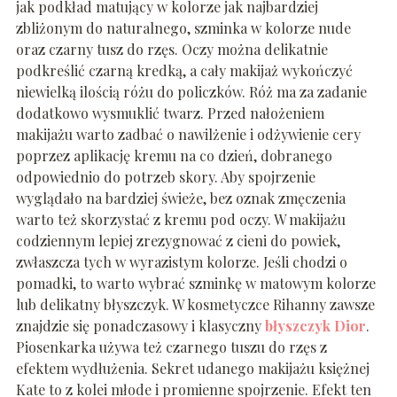
jak podkład matujący w kolorze jak najbardziej
zbliżonym do naturalnego, szminka w kolorze nude
oraz czarny tusz do rzęs. Oczy można delikatnie
podkreślić czarną kredką, a cały makijaż wykończyć
niewielką ilością różu do policzków. Róż ma za zadanie
dodatkowo wysmuklić twarz. Przed nałożeniem
makijażu warto zadbać o nawilżenie i odżywienie cery
poprzez aplikację kremu na co dzień, dobranego
odpowiednio do potrzeb skory. Aby spojrzenie
wyglądało na bardziej świeże, bez oznak zmęczenia
warto też skorzystać z kremu pod oczy. W makijażu
codziennym lepiej zrezygnować z cieni do powiek,
zwłaszcza tych w wyrazistym kolorze. Jeśli chodzi o
pomadki, to warto wybrać szminkę w matowym kolorze
lub delikatny błyszczyk. W kosmetyczce Rihanny zawsze
znajdzie się ponadczasowy i klasyczny
błyszczyk Dior
.
Piosenkarka używa też czarnego tuszu do rzęs z
efektem wydłużenia. Sekret udanego makijażu księżnej
Kate to z kolei młode i promienne spojrzenie. Efekt ten