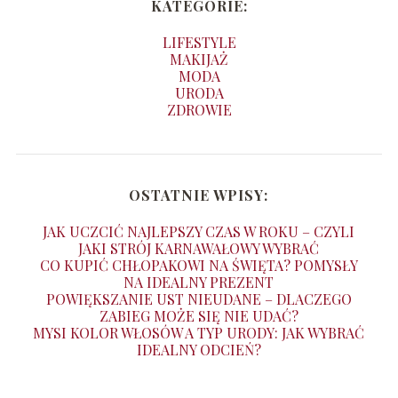
KATEGORIE:
LIFESTYLE
MAKIJAŻ
MODA
URODA
ZDROWIE
OSTATNIE WPISY:
JAK UCZCIĆ NAJLEPSZY CZAS W ROKU – CZYLI
JAKI STRÓJ KARNAWAŁOWY WYBRAĆ
CO KUPIĆ CHŁOPAKOWI NA ŚWIĘTA? POMYSŁY
NA IDEALNY PREZENT
POWIĘKSZANIE UST NIEUDANE – DLACZEGO
ZABIEG MOŻE SIĘ NIE UDAĆ?
MYSI KOLOR WŁOSÓW A TYP URODY: JAK WYBRAĆ
IDEALNY ODCIEŃ?