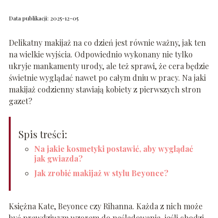
Data publikacji: 2025-12-05
Delikatny makijaż na co dzień jest równie ważny, jak ten
na wielkie wyjścia. Odpowiednio wykonany nie tylko
ukryje mankamenty urody, ale też sprawi, że cera będzie
świetnie wyglądać nawet po całym dniu w pracy. Na jaki
makijaż codzienny stawiają kobiety z pierwszych stron
gazet?
Spis treści:
Na jakie kosmetyki postawić, aby wyglądać
jak gwiazda?
Jak zrobić makijaż w stylu Beyonce?
Księżna Kate, Beyonce czy Rihanna. Każda z nich może
być prawdziwym wzorem do naśladowania, jeśli chodzi