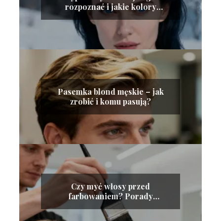
rozpoznać i jakie kolory
wybierać?
Pasemka blond męskie – jak
zrobić i komu pasują?
Czy myć włosy przed
farbowaniem? Porady
ekspertów