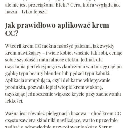
ale nie jest przeciążona. Efekt? Cera, która wygląda jak
nasza – tylko lepsza.
Jak prawidłowo aplikować krem
CC?
W teorii krem CC można nałożyć palcami, jak zwykły
krem nawilżający – i wiele kobiet właśnie tak robi, ceniąc
sobie szybkość i naturalność efektu. Jednak dla
uzyskania perfekcyjnego wykończenia warto sięgnąć po
gąbkę typu beauty blender lub pędzel typu kabuki.
Aplikacja stemplująca, czyli delikatne wklepywanie
produktu, pozwala lepiej wtopić krem w skórę,
uzyskując jednocześnie większe krycie przy zachowaniu
lekkości.
Ważna jest również pielęgnacja bazowa – choć krem CC
często zawiera składniki nawilżające, warto uprzednio
zadbać o odpowiednie przygotowanie skóry. Serum