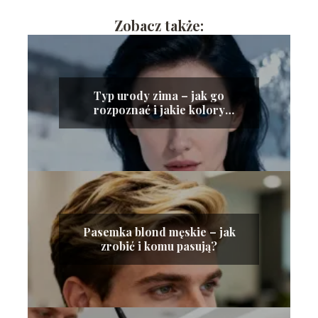
Zobacz także:
Typ urody zima – jak go
rozpoznać i jakie kolory
wybierać?
Pasemka blond męskie – jak
zrobić i komu pasują?