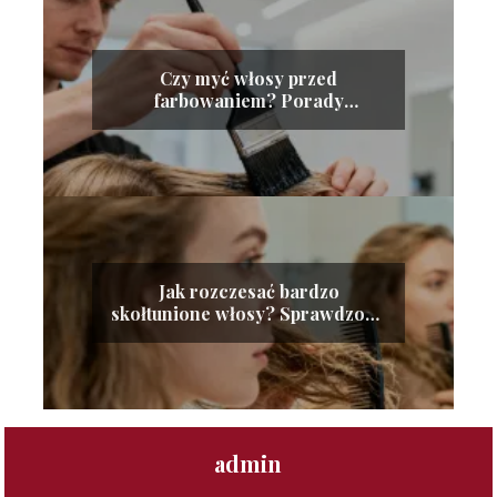
Czy myć włosy przed
farbowaniem? Porady
ekspertów
Jak rozczesać bardzo
skołtunione włosy? Sprawdzone
sposoby
admin