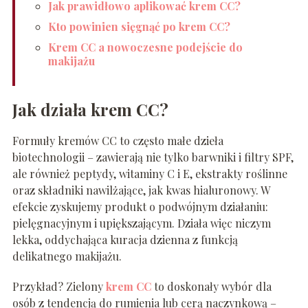
Jak prawidłowo aplikować krem CC?
Kto powinien sięgnąć po krem CC?
Krem CC a nowoczesne podejście do
makijażu
Jak działa krem CC?
Formuły kremów CC to często małe dzieła
biotechnologii – zawierają nie tylko barwniki i filtry SPF,
ale również peptydy, witaminy C i E, ekstrakty roślinne
oraz składniki nawilżające, jak kwas hialuronowy. W
efekcie zyskujemy produkt o podwójnym działaniu:
pielęgnacyjnym i upiększającym. Działa więc niczym
lekka, oddychająca kuracja dzienna z funkcją
delikatnego makijażu.
Przykład? Zielony
krem CC
to doskonały wybór dla
osób z tendencją do rumienia lub cerą naczynkową –