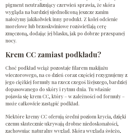
pigment neutralizujący czerwień sprawia, że skóra
wygląda na bardziej ujednoliconą jeszcze zanim
nałożymy jakikolwiek inny produkt. Z kolei odcienie
morelowe lub brzoskwiniowe rozświetlają cerę
zmęczoną, dodając jej blasku, jak po dobrze przespanej
nocy.
Krem CC zamiast podkładu?
Choć podkład wciąż pozostaje filarem makijażu
wieczorowego, na co dzień coraz częściej rezygnujemy z
jego ciężkiej formuły na rzecz czegoś lżejszego, bardziej
dopasowanego do skóry i rytmu dnia. Tu właśnie
pojawia się krem CC, który – w zależności od formuły –
może całkowicie zastąpić podkład.
Niektóre kremy CC oferują średni poziom krycia, dzięki
czemu skutecznie ukrywają drobne niedoskonałości,
zachowując naturalny wygląd. Skóra wygląda świeżo,