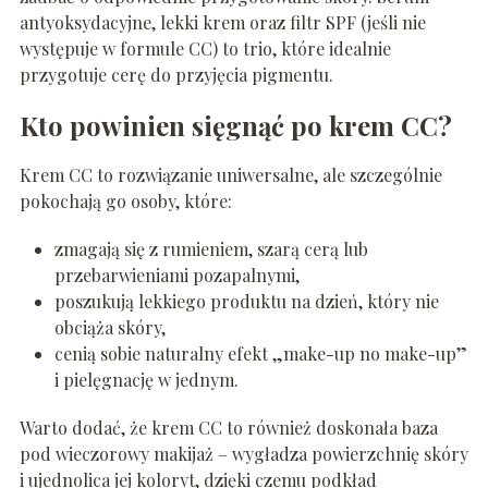
antyoksydacyjne, lekki krem oraz filtr SPF (jeśli nie
występuje w formule CC) to trio, które idealnie
przygotuje cerę do przyjęcia pigmentu.
Kto powinien sięgnąć po krem CC?
Krem CC to rozwiązanie uniwersalne, ale szczególnie
pokochają go osoby, które:
zmagają się z rumieniem, szarą cerą lub
przebarwieniami pozapalnymi,
poszukują lekkiego produktu na dzień, który nie
obciąża skóry,
cenią sobie naturalny efekt „make-up no make-up”
i pielęgnację w jednym.
Warto dodać, że krem CC to również doskonała baza
pod wieczorowy makijaż – wygładza powierzchnię skóry
i ujednolica jej koloryt, dzięki czemu podkład