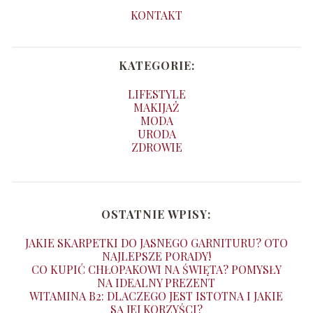
KONTAKT
KATEGORIE:
LIFESTYLE
MAKIJAŻ
MODA
URODA
ZDROWIE
OSTATNIE WPISY:
JAKIE SKARPETKI DO JASNEGO GARNITURU? OTO
NAJLEPSZE PORADY!
CO KUPIĆ CHŁOPAKOWI NA ŚWIĘTA? POMYSŁY
NA IDEALNY PREZENT
WITAMINA B2: DLACZEGO JEST ISTOTNA I JAKIE
SĄ JEJ KORZYŚCI?