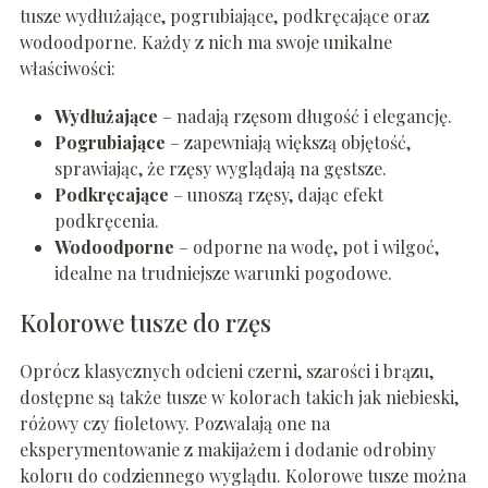
tusze wydłużające, pogrubiające, podkręcające oraz
wodoodporne. Każdy z nich ma swoje unikalne
właściwości:
Wydłużające
– nadają rzęsom długość i elegancję.
Pogrubiające
– zapewniają większą objętość,
sprawiając, że rzęsy wyglądają na gęstsze.
Podkręcające
– unoszą rzęsy, dając efekt
podkręcenia.
Wodoodporne
– odporne na wodę, pot i wilgoć,
idealne na trudniejsze warunki pogodowe.
Kolorowe tusze do rzęs
Oprócz klasycznych odcieni czerni, szarości i brązu,
dostępne są także tusze w kolorach takich jak niebieski,
różowy czy fioletowy. Pozwalają one na
eksperymentowanie z makijażem i dodanie odrobiny
koloru do codziennego wyglądu. Kolorowe tusze można