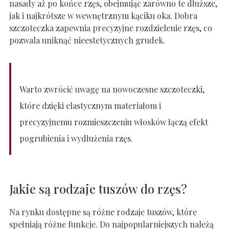
nasady aż po końce rzęs, obejmując zarówno te dłuższe,
jak i najkrótsze w wewnętrznym kąciku oka. Dobra
szczoteczka zapewnia precyzyjne rozdzielenie rzęs, co
pozwala uniknąć nieestetycznych grudek.
Warto zwrócić uwagę na nowoczesne szczoteczki,
które dzięki elastycznym materiałom i
precyzyjnemu rozmieszczeniu włosków łączą efekt
pogrubienia i wydłużenia rzęs.
Jakie są rodzaje tuszów do rzęs?
Na rynku dostępne są różne rodzaje tuszów, które
spełniają różne funkcje. Do najpopularniejszych należą