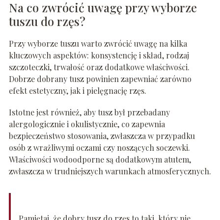
Na co zwrócić uwagę przy wyborze
tuszu do rzęs?
Przy wyborze tuszu warto zwrócić uwagę na kilka
kluczowych aspektów: konsystencję i skład, rodzaj
szczoteczki, trwałość oraz dodatkowe właściwości.
Dobrze dobrany tusz powinien zapewniać zarówno
efekt estetyczny, jak i pielęgnację rzęs.
Istotne jest również, aby tusz był przebadany
alergologicznie i okulistycznie, co zapewnia
bezpieczeństwo stosowania, zwłaszcza w przypadku
osób z wrażliwymi oczami czy noszących soczewki.
Właściwości wodoodporne są dodatkowym atutem,
zwłaszcza w trudniejszych warunkach atmosferycznych.
Pamiętaj, że dobry tusz do rzęs to taki, który nie