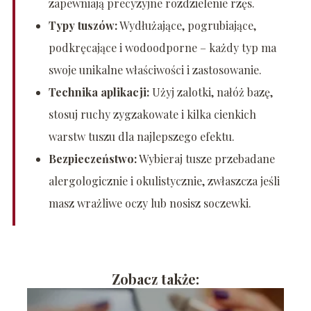
zapewniają precyzyjne rozdzielenie rzęs.
Typy tuszów:
Wydłużające, pogrubiające,
podkręcające i wodoodporne – każdy typ ma
swoje unikalne właściwości i zastosowanie.
Technika aplikacji:
Użyj zalotki, nałóż bazę,
stosuj ruchy zygzakowate i kilka cienkich
warstw tuszu dla najlepszego efektu.
Bezpieczeństwo:
Wybieraj tusze przebadane
alergologicznie i okulistycznie, zwłaszcza jeśli
masz wrażliwe oczy lub nosisz soczewki.
Zobacz także: