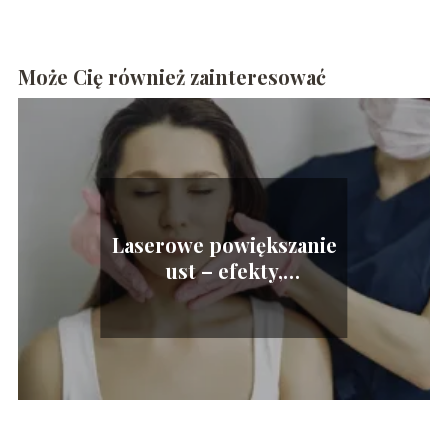
Może Cię również zainteresować
Laserowe powiększanie
ust – efekty,
przeciwwskazania i
przebieg liplase