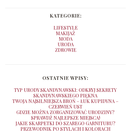
KATEGORIE:
LIFESTYLE
MAKIJAŻ
MODA
URODA
ZDROWIE
OSTATNIE WPISY:
TYP URODY SKANDYNAWSKI: ODKRYJ SEKRETY
SKANDYNAWSKIEGO PIĘKNA
TWOJA NAJSILNIEJSZA BROŃ – ŁUK KUPIDYNA –
CZERWIEŃ UST
GDZIE MOŻNA ZORGANIZOWAĆ URODZINY?
SPRAWDŹ NAJLEPSZE MIEJSCA!
JAKIE SKARPETKI DO SZAREGO GARNITURU?
PRZEWODNIK PO STYLACH I KOLORACH