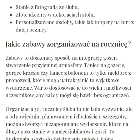
Stanie z fotografią ze ślubu,
Złote akcenty w dekoracjach stołu,
Personalizowane ozdoby, takie jak toppery na tort z
datą rocznicy.
Jakie zabawy zorganizować na rocznicę?
Zabawy to doskonały sposób na integrację gości i
stworzenie przyjemnej atmosfery. Taniec na gazecie,
gorące krzesła czy taniec z balonem to tylko niektóre z
propozycji, które mogą uatrakcyjnić to wyjątkowe
wydarzenie. Warto dostosować je do wieku i możliwości
uczestników, aby każdy mógł się bawić bez ograniczeń.
Organizacja 50. rocznicy ślubu to nie lada wyzwanie, ale
z odpowiednim planowaniem i dbałością o szczegóły,
można stworzyć niezapomniane wydarzenie, które na
długo pozostanie w pamięci jubilatów i gości. To
doskonała okazja do świętowania miłości, która