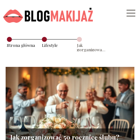
Strona główna
Lifestyle
Jak
zorganizować
50 rocznicę
ślubu? Pomysły
i inspiracje
Jak zorganizować 50 rocznicę ślubu?