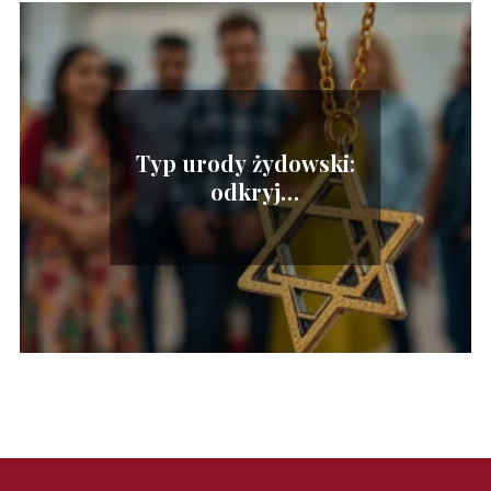
Typ urody żydowski:
odkryj
charakterystyczne cechy
i różnorodność