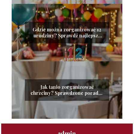
Gdzie można zorganizować 12
urodziny? Sprawdź najlepsze
miejsca!
Jak tanio zorganizować
chrzciny? Sprawdzone porady i
wskazówki
admin