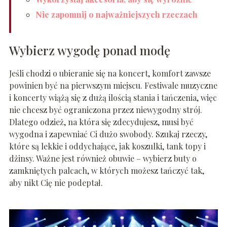
Nie zapomnij o najważniejszych rzeczach
Wybierz wygodę ponad modę
Jeśli chodzi o ubieranie się na koncert, komfort zawsze
powinien być na pierwszym miejscu. Festiwale muzyczne
i koncerty wiążą się z dużą ilością stania i tańczenia, więc
nie chcesz być ograniczona przez niewygodny strój.
Dlatego odzież, na która się zdecydujesz, musi być
wygodna i zapewniać Ci dużo swobody. Szukaj rzeczy,
które są lekkie i oddychające, jak koszulki, tank topy i
dżinsy. Ważne jest również obuwie – wybierz buty o
zamkniętych palcach, w których możesz tańczyć tak,
aby nikt Cię nie podeptał.