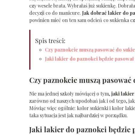
czy wesele brata. Wybrałaś już sukienkę. Dobrała
decyzji co do manicure.
Jak dobrać lakier do p
powinien mieć on ten sam odcień co sukienka cz
Spis treści:
Czy paznokcie muszą pasować do sukie
Jaki lakier do paznokci będzie pasował
Czy paznokcie muszą pasować 
Nie ma jednej szkoły mówiącej o tym,
jaki lakie
zarówno od naszych upodobań jak i od tego, jakie
Mówiąc więc ogólnie: kolor sukienki i kolor lak
taka sytuacja jest jak najbardziej w porządku.
Jaki lakier do paznokci będzie