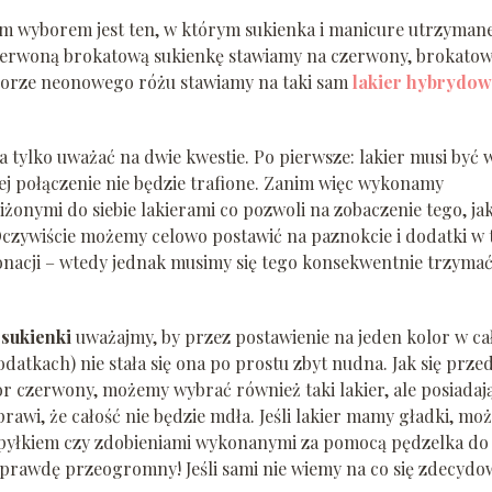
ym wyborem jest ten, w którym sukienka i manicure utrzymane
 czerwoną brokatową sukienkę stawiamy na czerwony, brokato
kolorze neonowego różu stawiamy na taki sam
lakier hybrydo
a tylko uważać na dwie kwestie. Po pierwsze: lakier musi być 
j połączenie nie będzie trafione. Zanim więc wykonamy
żonymi do siebie lakierami co pozwoli na zobaczenie tego, ja
 Oczywiście możemy celowo postawić na paznokcie i dodatki w
 tonacji – wtedy jednak musimy się tego konsekwentnie trzyma
sukienki
uważajmy, by przez postawienie na jeden kolor w cał
dodatkach) nie stała się ona po prostu zbyt nudna. Jak się prze
r czerwony, możemy wybrać również taki lakier, ale posiadaj
rawi, że całość nie będzie mdła. Jeśli lakier mamy gładki, m
m pyłkiem czy zdobieniami wykonanymi za pomocą pędzelka do
aprawdę przeogromny! Jeśli sami nie wiemy na co się zdecydo