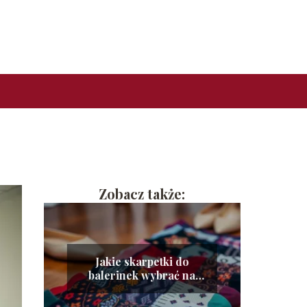
Zobacz także:
Jakie skarpetki do
balerinek wybrać na
każdą okazję?