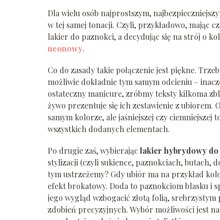
Dla wielu osób najprostszym, najbezpieczniejsz
w tej samej tonacji. Czyli, przykładowo, mając
lakier do paznokci, a decydując się na strój o 
neonowy
.
Co do zasady takie połączenie jest piękne. Trzeb
możliwie dokładnie tym samym odcieniu – inacze
ostateczny manicure, zróbmy teksty kilkoma zbli
żywo prezentuje się ich zestawienie z ubiorem.
samym kolorze, ale jaśniejszej czy ciemniejszej
wszystkich dodanych elementach.
Po drugie zaś, wybierając
lakier hybrydowy do 
stylizacji (czyli sukience, paznokciach, butach, 
tym ustrzeżemy? Gdy ubiór ma na przykład kolo
efekt brokatowy. Doda to paznokciom blasku i sp
jego wygląd wzbogacić złotą folią, srebrzysty
zdobień precyzyjnych. Wybór możliwości jest n