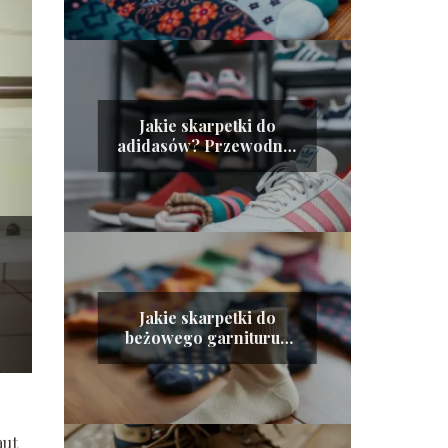
Jakie skarpetki do
adidasów? Przewodnik
po modnych
stylizacjach
Jakie skarpetki do
beżowego garnituru?
Oto najlepsze
propozycje!
aut