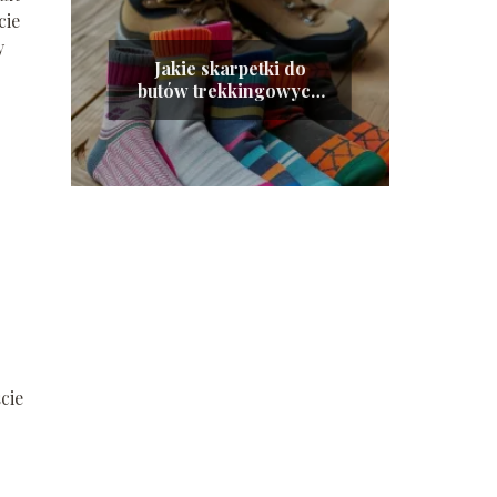
cie
y
Jakie skarpetki do
butów trekkingowych
wybrać na każdą porę
roku?
cie