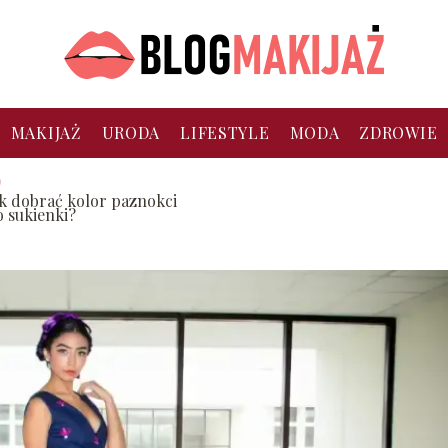
MAKIJAŻ
URODA
LIFESTYLE
MODA
ZDROWIE
ak dobrać kolor paznokci
o sukienki?