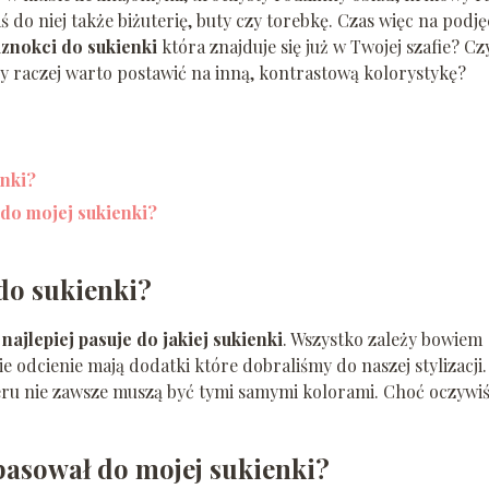
ś do niej także biżuterię, buty czy torebkę. Czas więc na podję
aznokci do sukienki
która znajduje się już w Twojej szafie? Cz
y raczej warto postawić na inną, kontrastową kolorystykę?
nki?
 do mojej sukienki?
do sukienki?
r najlepiej pasuje do jakiej sukienki
. Wszystko zależy bowiem
 odcienie mają dodatki które dobraliśmy do naszej stylizacji.
ieru nie zawsze muszą być tymi samymi kolorami. Choć oczywiś
 pasował do mojej sukienki?