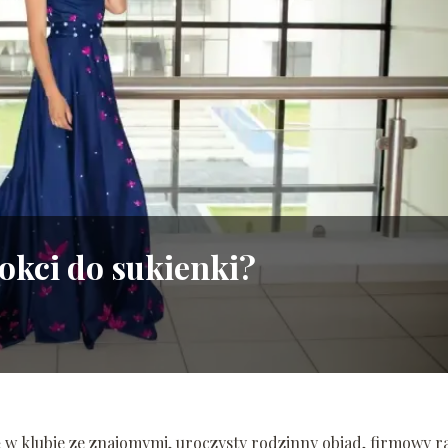
okci do sukienki?
zę w klubie ze znajomymi, uroczysty rodzinny obiad, firmowy r