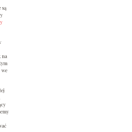
 są
wy
wy
w
k na
 tym
ć we
ej
d
ący
ożemy
wać