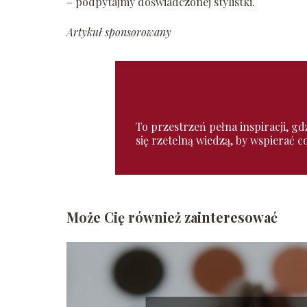
– podpytajmy doświadczonej stylistki.
Artykuł sponsorowany
To przestrzeń pełna inspiracji, gd
się rzetelną wiedzą, by wspierać 
Może Cię również zainteresować