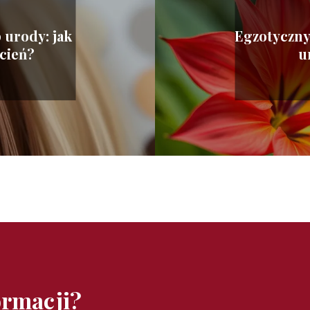
 urody: jak
Egzotyczny
cień?
u
ormacji?